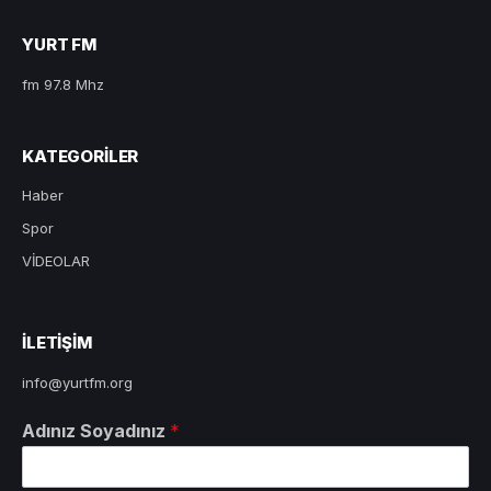
YURT FM
fm 97.8 Mhz
KATEGORILER
Haber
Spor
VİDEOLAR
ILETIŞIM
info@yurtfm.org
Adınız Soyadınız
*