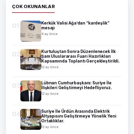
ÇOK OKUNANLAR
Kerkük Valisi Ağa’dan “kardeşlik”
01
mesajı
4 ay önce
Kurtuluştan Sonra Düzenlenecek İlk
02
Şam Uluslararası Fuarı Hazırlıkları
Kapsamında Toplantı Gerçekleştirildi.
12 ay önce
Lübnan Cumhurbaşkanı: Suriye İle
03
İlişkileri Geliştirmeyi Hedefliyoruz.
12 ay önce
Suriye İle Ürdün Arasında Elektrik
04
Altyapısını Geliştirmeye Yönelik Yeni
Ortaklıklar.
12 ay önce