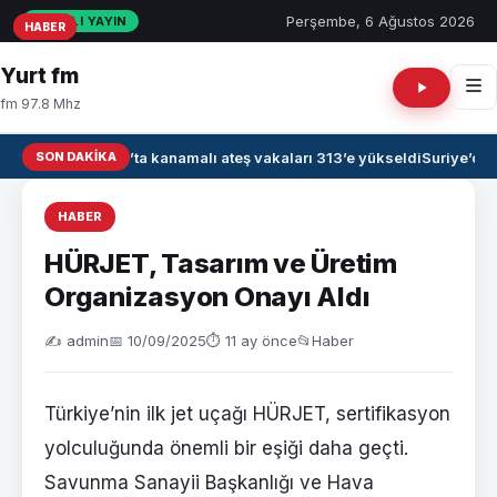
Perşembe, 6 Ağustos 2026
CANLI YAYIN
HABER
HABER
HABER
Yurt fm
fm 97.8 Mhz
SON DAKIKA
Irak’ta kanamalı ateş vakaları 313’e yükseldi
Suriye’de 
HABER
HÜRJET, Tasarım ve Üretim
Organizasyon Onayı Aldı
✍️ admin
📅 10/09/2025
⏱ 11 ay önce
📂
Haber
Türkiye’nin ilk jet uçağı HÜRJET, sertifikasyon
yolculuğunda önemli bir eşiği daha geçti.
Savunma Sanayii Başkanlığı ve Hava