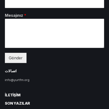
Mesajınız
*
Gönder
اتصالات
info@yurtfm.org
İLETIŞIM
SON YAZILAR