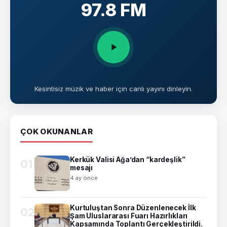
97.8 FM
Kesintisiz müzik ve haber için canlı yayını dinleyin.
ÇOK OKUNANLAR
Kerkük Valisi Ağa’dan “kardeşlik”
01
mesajı
4 ay önce
Kurtuluştan Sonra Düzenlenecek İlk
02
Şam Uluslararası Fuarı Hazırlıkları
Kapsamında Toplantı Gerçekleştirildi.