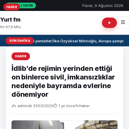
Pazar, 9 Ağustos 2026
CANLI YAYIN
HABER
HABER
HABER
Yurt fm
fm 97.8 Mhz
SON DAKIKA
Milli pentatlet İlke Özyüksel Mihrioğlu, Avrupa şampiyo
HABER
İdlib’de rejimin yerinden ettiği
on binlerce sivil, imkansızlıklar
nedeniyle bayramda evlerine
dönemiyor
✍️ admin
📅 31/03/2025
⏱ 1 yıl önce
📂
Haber