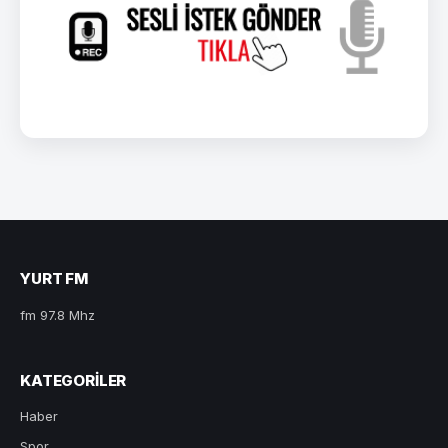
YURT FM
fm 97.8 Mhz
KATEGORILER
Haber
Spor