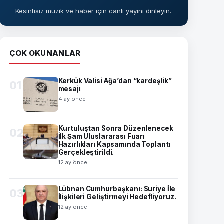
Kesintisiz müzik ve haber için canlı yayını dinleyin.
ÇOK OKUNANLAR
Kerkük Valisi Ağa’dan “kardeşlik”
01
mesajı
4 ay önce
Kurtuluştan Sonra Düzenlenecek
02
İlk Şam Uluslararası Fuarı
Hazırlıkları Kapsamında Toplantı
Gerçekleştirildi.
12 ay önce
Lübnan Cumhurbaşkanı: Suriye İle
03
İlişkileri Geliştirmeyi Hedefliyoruz.
12 ay önce