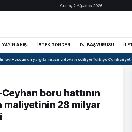
Cuma, 7 Ağustos 2026
YAYIN AKIŞI
İSTEK GÖNDER
DJ BAŞVURUSU
İLE
med Hassun’un yargılanmasına devam ediliyor
Türkiye Cumhuriyeti il
k-Ceyhan boru hattının
a maliyetinin 28 milyar
i