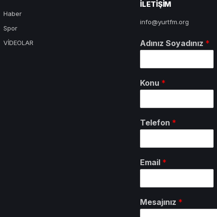
ILETIŞIM
Haber
info@yurtfm.org
Spor
Adınız Soyadınız
*
VİDEOLAR
Konu
*
Telefon
*
Email
*
Mesajınız
*