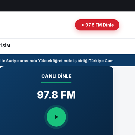
97.8 FM Dinle
TİŞİM
e Suriye arasında Yükseköğretimde iş birliği
Türkiye Cumhuriyeti -Irak
CANLI DINLE
97.8 FM