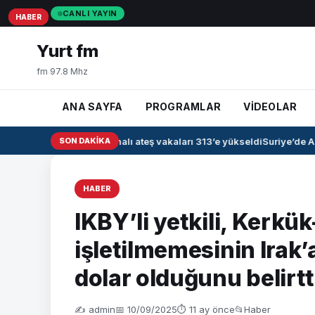
CANLI YAYIN
HABER
HABER
HABER
Yurt fm
fm 97.8 Mhz
ANA SAYFA
PROGRAMLAR
VİDEOLAR
Irak’ta kanamalı ateş vakaları 313’e yükseldi
SON DAKIKA
Suriye’de Ah
HABER
IKBY’li yetkili, Kerkü
işletilmemesinin Irak’
dolar olduğunu belirtt
✍️ admin
📅 10/09/2025
⏱ 11 ay önce
📂
Haber