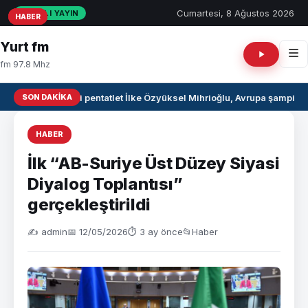
Cumartesi, 8 Ağustos 2026
CANLI YAYIN
HABER
HABER
HABER
Yurt fm
fm 97.8 Mhz
SON DAKIKA
Milli pentatlet İlke Özyüksel Mihrioğlu, Avrupa şampiyo
HABER
İlk “AB-Suriye Üst Düzey Siyasi
Diyalog Toplantısı”
gerçekleştirildi
✍️ admin
📅 12/05/2026
⏱ 3 ay önce
📂
Haber