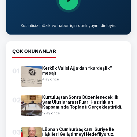
Kesintisiz müzik ve haber için canlı yayını dinleyin.
ÇOK OKUNANLAR
Kerkük Valisi Ağa’dan “kardeşlik”
01
mesajı
4 ay önce
Kurtuluştan Sonra Düzenlenecek İlk
02
Şam Uluslararası Fuarı Hazırlıkları
Kapsamında Toplantı Gerçekleştirildi.
12 ay önce
Lübnan Cumhurbaşkanı: Suriye İle
03
İlişkileri Geliştirmeyi Hedefliyoruz.