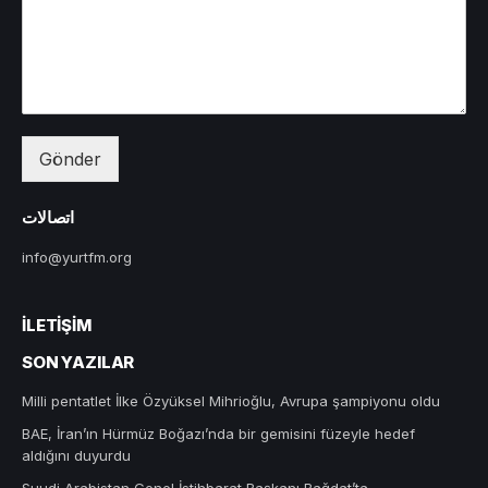
Gönder
اتصالات
info@yurtfm.org
İLETIŞIM
SON YAZILAR
Milli pentatlet İlke Özyüksel Mihrioğlu, Avrupa şampiyonu oldu
BAE, İran’ın Hürmüz Boğazı’nda bir gemisini füzeyle hedef
aldığını duyurdu
Suudi Arabistan Genel İstihbarat Başkanı Bağdat’ta