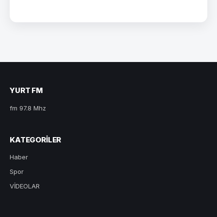
YURT FM
fm 97.8 Mhz
KATEGORILER
Haber
Spor
VİDEOLAR