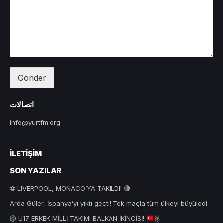
Gönder
اتصالات
info@yurtfm.org
İLETIŞIM
SON YAZILAR
⚽ LIVERPOOL, MONACO’YA TAKILDI! 🔴
Arda Güler, İspanya’yı yıktı geçti! Tek maçla tüm ülkeyi büyüledi
🏐
U17 ERKEK MİLLİ TAKIMI BALKAN İKİNCİSİ!
🥈