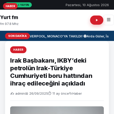
Pazartesi, 10 Ağustos 2026
CANLI YAYIN
HABER
HABER
HABER
Yurt fm
fm 97.8 Mhz
SON DAKIKA
⚽ LIVERPOOL, MONACO’YA TAKILDI! 🔴
Arda Güler, İspan
HABER
Irak Başbakanı, IKBY’deki
petrolün Irak-Türkiye
Cumhuriyeti boru hattından
ihraç edileceğini açıkladı
✍️ admin
📅 26/09/2025
⏱ 11 ay önce
📂
Haber