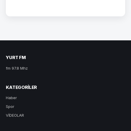
YURT FM
fm 97.8 Mhz
KATEGORILER
Haber
Spor
VİDEOLAR