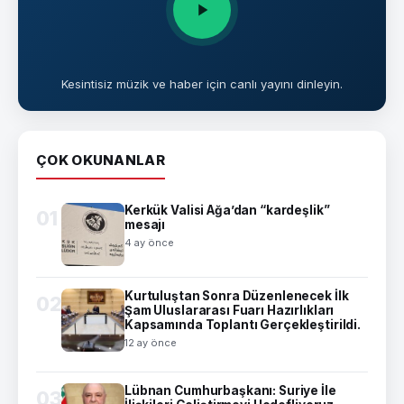
Kesintisiz müzik ve haber için canlı yayını dinleyin.
ÇOK OKUNANLAR
Kerkük Valisi Ağa’dan “kardeşlik”
01
mesajı
4 ay önce
Kurtuluştan Sonra Düzenlenecek İlk
02
Şam Uluslararası Fuarı Hazırlıkları
Kapsamında Toplantı Gerçekleştirildi.
12 ay önce
Lübnan Cumhurbaşkanı: Suriye İle
03