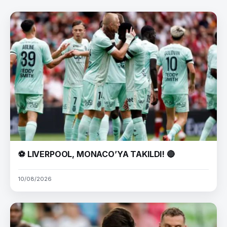
⚽ LIVERPOOL, MONACO’YA TAKILDI! 🔴
10/08/2026