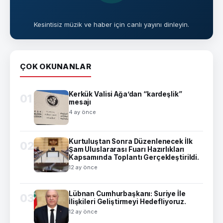
Kesintisiz müzik ve haber için canlı yayını dinleyin.
ÇOK OKUNANLAR
Kerkük Valisi Ağa’dan “kardeşlik”
01
mesajı
4 ay önce
Kurtuluştan Sonra Düzenlenecek İlk
02
Şam Uluslararası Fuarı Hazırlıkları
Kapsamında Toplantı Gerçekleştirildi.
12 ay önce
Lübnan Cumhurbaşkanı: Suriye İle
03
İlişkileri Geliştirmeyi Hedefliyoruz.
12 ay önce