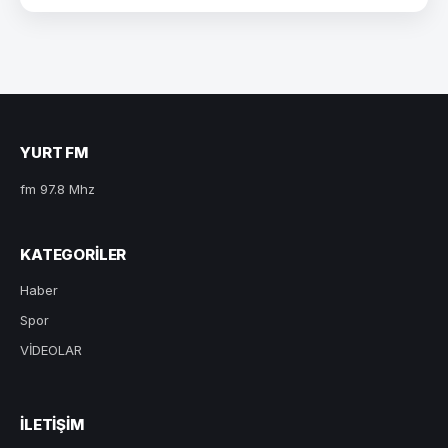
YURT FM
fm 97.8 Mhz
KATEGORILER
Haber
Spor
VİDEOLAR
ILETIŞIM