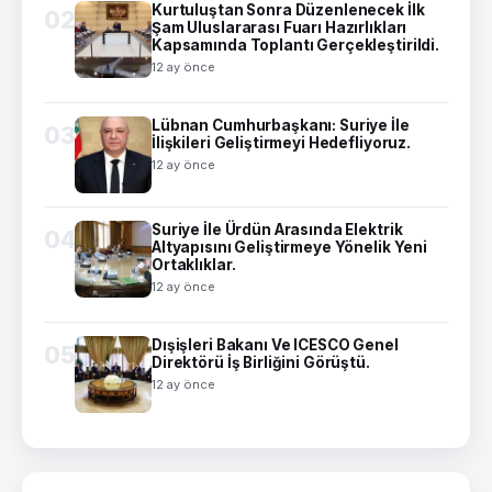
Kurtuluştan Sonra Düzenlenecek İlk
02
Şam Uluslararası Fuarı Hazırlıkları
Kapsamında Toplantı Gerçekleştirildi.
12 ay önce
Lübnan Cumhurbaşkanı: Suriye İle
03
İlişkileri Geliştirmeyi Hedefliyoruz.
12 ay önce
Suriye İle Ürdün Arasında Elektrik
04
Altyapısını Geliştirmeye Yönelik Yeni
Ortaklıklar.
12 ay önce
Dışişleri Bakanı Ve ICESCO Genel
05
Direktörü İş Birliğini Görüştü.
12 ay önce