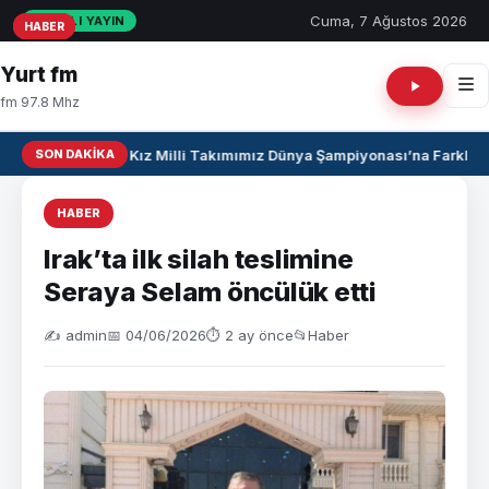
Cuma, 7 Ağustos 2026
CANLI YAYIN
HABER
HABER
HABER
Yurt fm
fm 97.8 Mhz
SON DAKIKA
U17 Kız Milli Takımımız Dünya Şampiyonası’na Farklı Ga
HABER
Irak’ta ilk silah teslimine
Seraya Selam öncülük etti
✍️ admin
📅 04/06/2026
⏱ 2 ay önce
📂
Haber