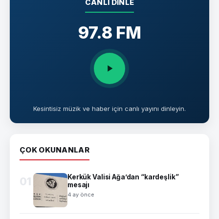
CANLI DINLE
97.8 FM
Kesintisiz müzik ve haber için canlı yayını dinleyin.
ÇOK OKUNANLAR
Kerkük Valisi Ağa’dan “kardeşlik”
01
mesajı
4 ay önce