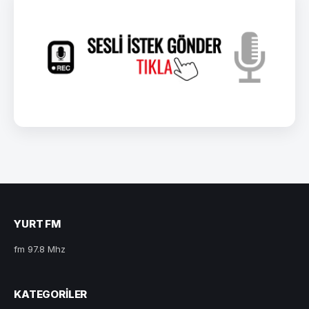
YURT FM
fm 97.8 Mhz
KATEGORILER