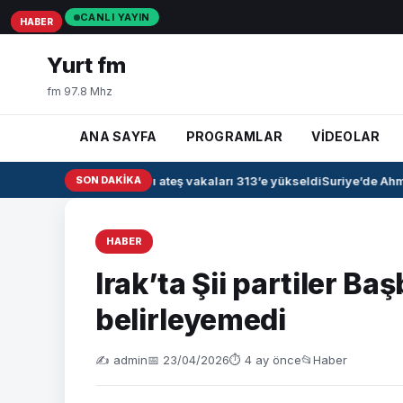
CANLI YAYIN
HABER
HABER
HABER
Yurt fm
fm 97.8 Mhz
ANA SAYFA
PROGRAMLAR
VİDEOLAR
Irak’ta kanamalı ateş vakaları 313’e yükseldi
SON DAKIKA
Suriye’de Ahme
HABER
Irak’ta Şii partiler B
belirleyemedi
✍️ admin
📅 23/04/2026
⏱ 4 ay önce
📂
Haber