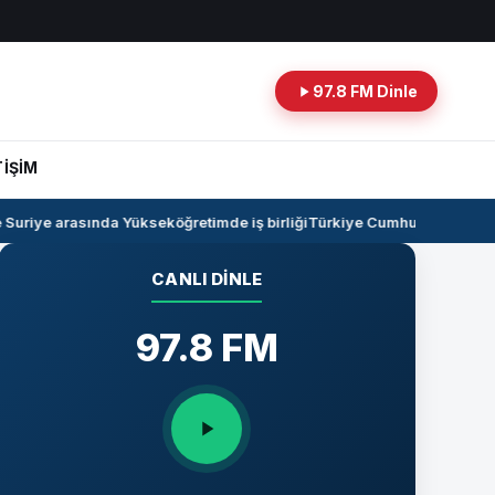
97.8 FM Dinle
TİŞİM
uriye arasında Yükseköğretimde iş birliği
Türkiye Cumhuriyeti -Irak h
CANLI DINLE
97.8 FM