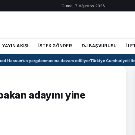
Cuma, 7 Ağustos 2026
YAYIN AKIŞI
İSTEK GÖNDER
DJ BAŞVURUSU
İLE
d Hassun’un yargılanmasına devam ediliyor
Türkiye Cumhuriyeti ile S
aşbakan adayını yine