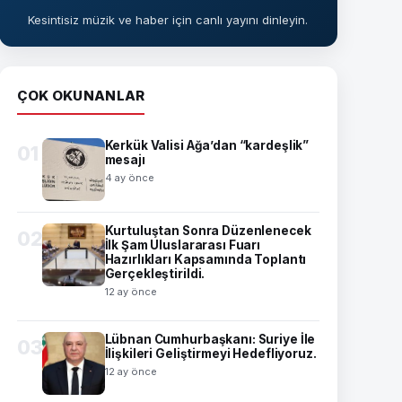
Kesintisiz müzik ve haber için canlı yayını dinleyin.
ÇOK OKUNANLAR
Kerkük Valisi Ağa’dan “kardeşlik”
01
mesajı
4 ay önce
Kurtuluştan Sonra Düzenlenecek
02
İlk Şam Uluslararası Fuarı
Hazırlıkları Kapsamında Toplantı
Gerçekleştirildi.
12 ay önce
Lübnan Cumhurbaşkanı: Suriye İle
03
İlişkileri Geliştirmeyi Hedefliyoruz.
12 ay önce