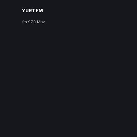
YURT FM
fm 97.8 Mhz