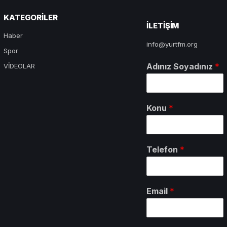
KATEGORILER
ILETIŞIM
Haber
info@yurtfm.org
Spor
Adınız Soyadınız
*
VİDEOLAR
Konu
*
Telefon
*
Email
*