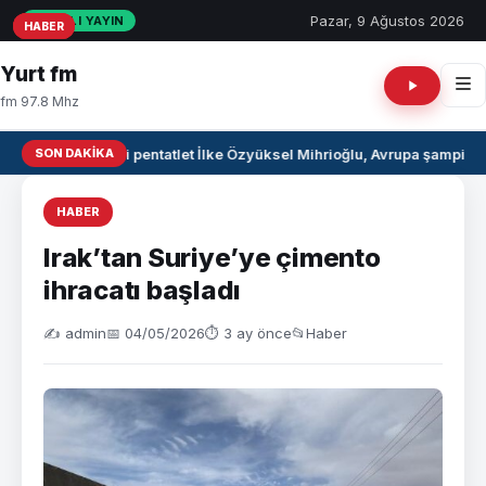
Pazar, 9 Ağustos 2026
CANLI YAYIN
HABER
HABER
HABER
Yurt fm
fm 97.8 Mhz
SON DAKIKA
Milli pentatlet İlke Özyüksel Mihrioğlu, Avrupa şampiyo
HABER
Irak’tan Suriye’ye çimento
ihracatı başladı
✍️ admin
📅 04/05/2026
⏱ 3 ay önce
📂
Haber