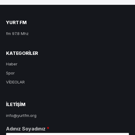
YURT FM
fm 97.8 Mhz
KATEGORILER
Haber
Spor
VİDEOLAR
ILETIŞIM
info@yurtfm.org
Adınız Soyadınız
*