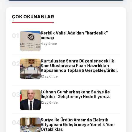
ÇOK OKUNANLAR
Kerkük Valisi Ağa’dan “kardeşlik”
01
mesajı
4 ay önce
Kurtuluştan Sonra Düzenlenecek İlk
02
Şam Uluslararası Fuarı Hazırlıkları
Kapsamında Toplantı Gerçekleştirildi.
12 ay önce
Lübnan Cumhurbaşkanı: Suriye İle
03
İlişkileri Geliştirmeyi Hedefliyoruz.
12 ay önce
Suriye İle Ürdün Arasında Elektrik
04
Altyapısını Geliştirmeye Yönelik Yeni
Ortaklıklar.