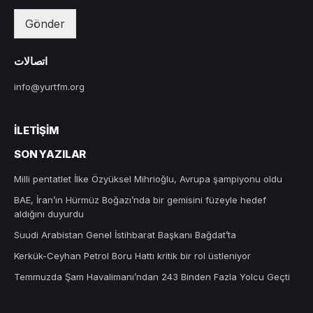
Gönder
اتصالات
info@yurtfm.org
İLETIŞIM
SON YAZILAR
Milli pentatlet İlke Özyüksel Mihrioğlu, Avrupa şampiyonu oldu
BAE, İran’ın Hürmüz Boğazı’nda bir gemisini füzeyle hedef
aldığını duyurdu
Suudi Arabistan Genel İstihbarat Başkanı Bağdat’ta
Kerkük-Ceyhan Petrol Boru Hattı kritik bir rol üstleniyor
Temmuzda Şam Havalimanı’ndan 243 Binden Fazla Yolcu Geçti