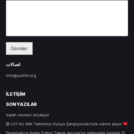
Gönder
اتصالات
info@yurtfm.org
İLETIŞIM
SON YAZILAR
Salah resmen imzalıyor
🏐
U17 Kız Milli Takımımız Dünya Şampiyonası’nda sahne alıyor
Fenerbahçe Kadın Futbol Takımı Avrupa’ya galibiyetle başladı 💛