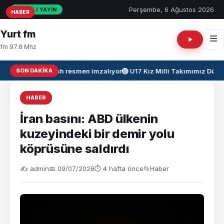
Perşembe, 6 Ağustos 2026
CANLI YAYIN
HABER
HABER
HABER
Yurt fm
fm 97.8 Mhz
SON DAKIKA
Salah resmen imzalıyor
🏐
U17 Kız Milli Takımımız Düny
HABER
İran basını: ABD ülkenin
kuzeyindeki bir demir yolu
köprüsüne saldırdı
✍️ admin
📅 09/07/2026
⏱ 4 hafta önce
📂
Haber