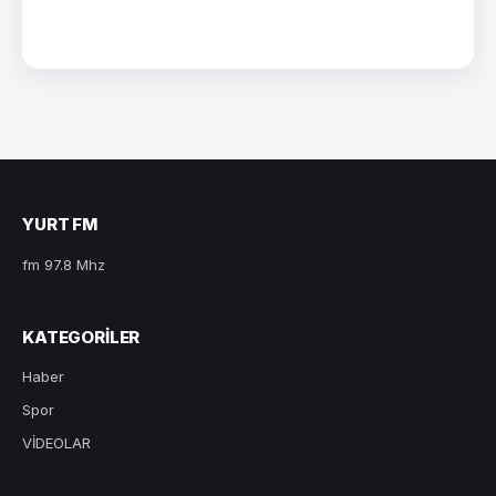
YURT FM
fm 97.8 Mhz
KATEGORILER
Haber
Spor
VİDEOLAR