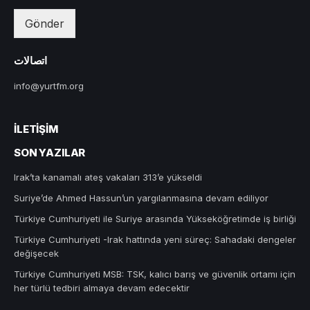
Gönder
اتصالات
info@yurtfm.org
İLETIŞIM
SON YAZILAR
Irak’ta kanamalı ateş vakaları 313’e yükseldi
Suriye’de Ahmed Hassun’un yargılanmasına devam ediliyor
Türkiye Cumhuriyeti ile Suriye arasında Yükseköğretimde iş birliği
Türkiye Cumhuriyeti -Irak hattında yeni süreç: Sahadaki dengeler
değişecek
Türkiye Cumhuriyeti MSB: TSK, kalıcı barış ve güvenlik ortamı için
her türlü tedbiri almaya devam edecektir