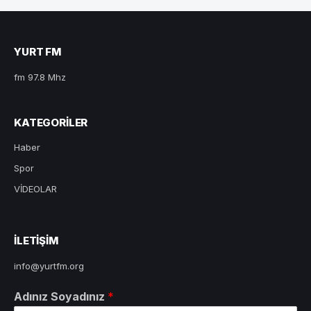
YURT FM
fm 97.8 Mhz
KATEGORILER
Haber
Spor
VİDEOLAR
ILETIŞIM
info@yurtfm.org
Adınız Soyadınız
*