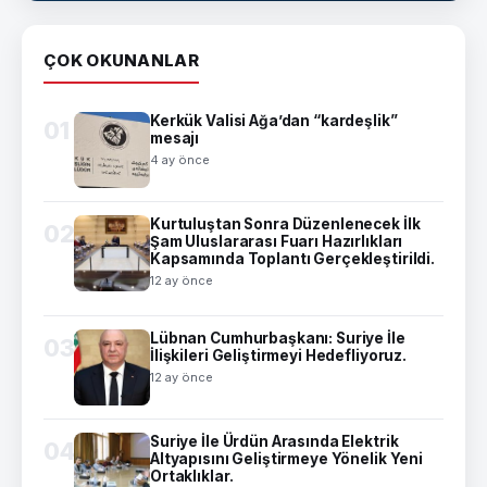
ÇOK OKUNANLAR
Kerkük Valisi Ağa’dan “kardeşlik”
01
mesajı
4 ay önce
Kurtuluştan Sonra Düzenlenecek İlk
02
Şam Uluslararası Fuarı Hazırlıkları
Kapsamında Toplantı Gerçekleştirildi.
12 ay önce
Lübnan Cumhurbaşkanı: Suriye İle
03
İlişkileri Geliştirmeyi Hedefliyoruz.
12 ay önce
Suriye İle Ürdün Arasında Elektrik
04
Altyapısını Geliştirmeye Yönelik Yeni
Ortaklıklar.