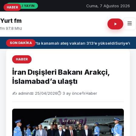
Cuma, 7 Ağustos 2026
CANLI YAYIN
HABER
HABER
HABER
Yurt fm
fm 97.8 Mhz
SON DAKIKA
Irak’ta kanamalı ateş vakaları 313’e yükseldi
Suriye’de 
HABER
İran Dışişleri Bakanı Arakçi,
İslamabad’a ulaştı
✍️ admin
📅 25/04/2026
⏱ 3 ay önce
📂
Haber