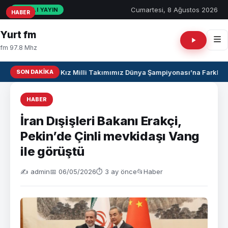
Cumartesi, 8 Ağustos 2026
CANLI YAYIN
HABER
HABER
HABER
Yurt fm
fm 97.8 Mhz
SON DAKIKA
U17 Kız Milli Takımımız Dünya Şampiyonası’na Farklı Ga
HABER
İran Dışişleri Bakanı Erakçi,
Pekin’de Çinli mevkidaşı Vang
ile görüştü
✍️ admin
📅 06/05/2026
⏱ 3 ay önce
📂
Haber