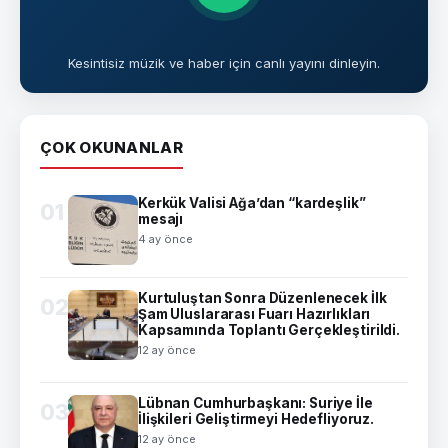
Kesintisiz müzik ve haber için canlı yayını dinleyin.
ÇOK OKUNANLAR
Kerkük Valisi Ağa’dan “kardeşlik”
01
mesajı
4 ay önce
Kurtuluştan Sonra Düzenlenecek İlk
02
Şam Uluslararası Fuarı Hazırlıkları
Kapsamında Toplantı Gerçekleştirildi.
12 ay önce
Lübnan Cumhurbaşkanı: Suriye İle
03
İlişkileri Geliştirmeyi Hedefliyoruz.
12 ay önce