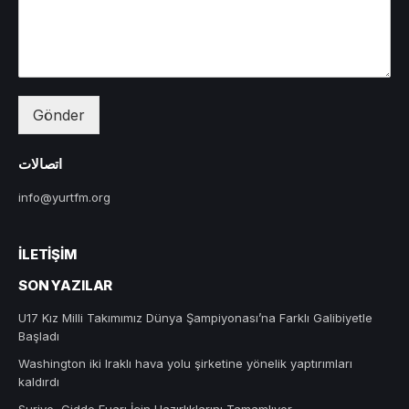
Gönder
اتصالات
info@yurtfm.org
İLETIŞIM
SON YAZILAR
U17 Kız Milli Takımımız Dünya Şampiyonası’na Farklı Galibiyetle
Başladı
Washington iki Iraklı hava yolu şirketine yönelik yaptırımları
kaldırdı
Suriye, Cidde Fuarı İçin Hazırlıklarını Tamamlıyor