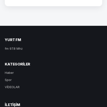
YURT FM
fm 97.8 Mhz
KATEGORILER
Haber
Spor
VİDEOLAR
ILETIŞIM