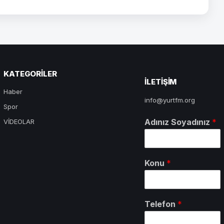
KATEGORILER
ILETIŞIM
Haber
info@yurtfm.org
Spor
Adınız Soyadınız
*
VİDEOLAR
Konu
*
Telefon
*