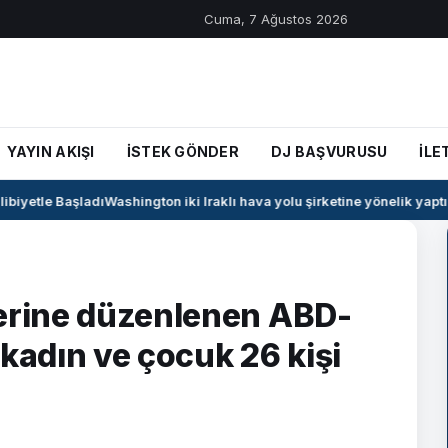
Cuma, 7 Ağustos 2026
YAYIN AKIŞI
İSTEK GÖNDER
DJ BAŞVURUSU
İLE
iyetle Başladı
Washington iki Iraklı hava yolu şirketine yönelik yaptırım
yerine düzenlenen ABD-
ü kadın ve çocuk 26 kişi