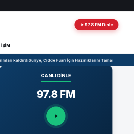
97.8 FM Dinle
TİŞİM
ları kaldırdı
Suriye, Cidde Fuarı İçin Hazırlıklarını Tamamlıyor
Suriye 
CANLI DINLE
97.8 FM