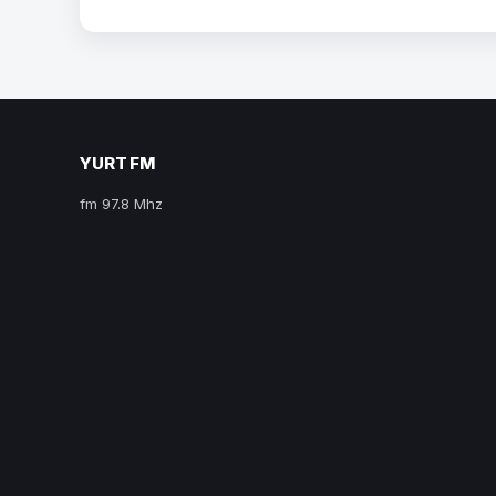
YURT FM
fm 97.8 Mhz