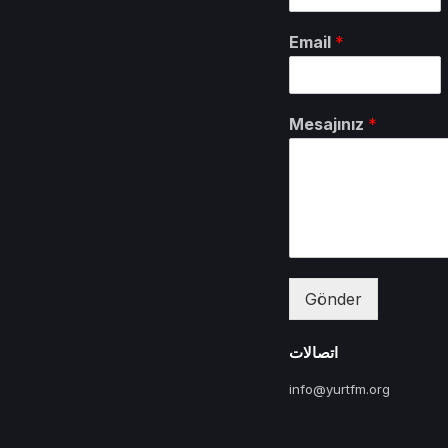
Email
*
Mesajınız
*
Gönder
اتصالات
info@yurtfm.org