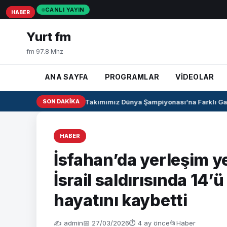
CANLI YAYIN
HABER
HABER
HABER
Yurt fm
fm 97.8 Mhz
ANA SAYFA
PROGRAMLAR
VİDEOLAR
U17 Kız Milli Takımımız Dünya Şampiyonası’na Farklı Galib
SON DAKIKA
HABER
İsfahan’da yerleşim 
İsrail saldırısında 14’
hayatını kaybetti
✍️ admin
📅 27/03/2026
⏱ 4 ay önce
📂
Haber