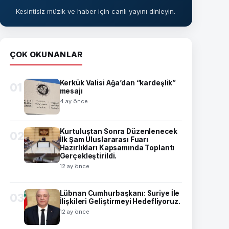
Kesintisiz müzik ve haber için canlı yayını dinleyin.
ÇOK OKUNANLAR
Kerkük Valisi Ağa’dan “kardeşlik”
01
mesajı
4 ay önce
Kurtuluştan Sonra Düzenlenecek
02
İlk Şam Uluslararası Fuarı
Hazırlıkları Kapsamında Toplantı
Gerçekleştirildi.
12 ay önce
Lübnan Cumhurbaşkanı: Suriye İle
03
İlişkileri Geliştirmeyi Hedefliyoruz.
12 ay önce