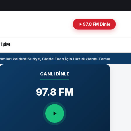
97.8 FM Dinle
TİŞİM
ları kaldırdı
Suriye, Cidde Fuarı İçin Hazırlıklarını Tamamlıyor
Suriye 
CANLI DINLE
97.8 FM