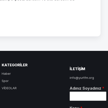
KATEGORILER
ILETIŞIM
Haber
info@yurtfm.org
Spor
Adınız Soyadınız
*
VİDEOLAR
Konu
*