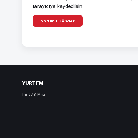
tarayıcıya kaydedilsin.
YURT FM
fm 97.8 Mhz