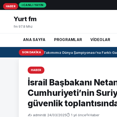
CANLI YAYIN
HABER
HABER
HABER
Yurt fm
fm 97.8 Mhz
ANA SAYFA
PROGRAMLAR
VİDEOLAR
U17 Kız Milli Takımımız Dünya Şampiyonası’na Farklı Galib
SON DAKIKA
HABER
İsrail Başbakanı Neta
Cumhuriyeti’nin Suriy
güvenlik toplantısın
✍️ admin
📅 24/03/2025
⏱ 1 yıl önce
📂
Haber