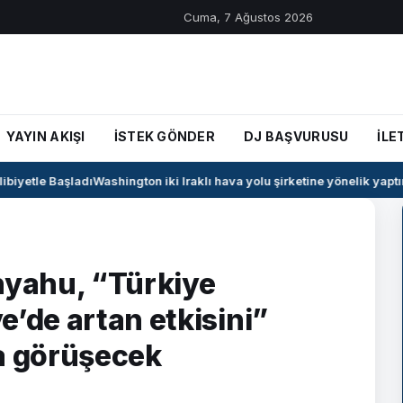
Cuma, 7 Ağustos 2026
YAYIN AKIŞI
İSTEK GÖNDER
DJ BAŞVURUSU
İLE
iyetle Başladı
Washington iki Iraklı hava yolu şirketine yönelik yaptırım
nyahu, “Türkiye
e’de artan etkisini”
da görüşecek