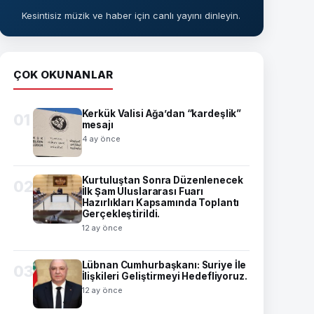
Kesintisiz müzik ve haber için canlı yayını dinleyin.
ÇOK OKUNANLAR
Kerkük Valisi Ağa’dan “kardeşlik”
01
mesajı
4 ay önce
Kurtuluştan Sonra Düzenlenecek
02
İlk Şam Uluslararası Fuarı
Hazırlıkları Kapsamında Toplantı
Gerçekleştirildi.
12 ay önce
Lübnan Cumhurbaşkanı: Suriye İle
03
İlişkileri Geliştirmeyi Hedefliyoruz.
12 ay önce