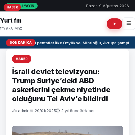
Pazar, 9 Ağustos 2026
CANLI YAYIN
HABER
HABER
HABER
Yurt fm
fm 97.8 Mhz
SON DAKIKA
Milli pentatlet İlke Özyüksel Mihrioğlu, Avrupa şampiyo
HABER
İsrail devlet televizyonu:
Trump Suriye’deki ABD
askerlerini çekme niyetinde
olduğunu Tel Aviv’e bildirdi
✍️ admin
📅 29/01/2025
⏱ 2 yıl önce
📂
Haber