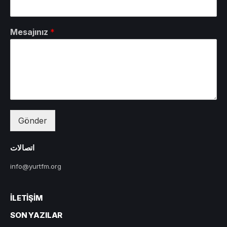
Mesajınız
*
Gönder
اتصالات
info@yurtfm.org
İLETIŞIM
SON YAZILAR