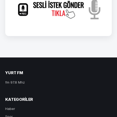
YURT FM
fm 97.8 Mhz
KATEGORILER
Haber
Spor