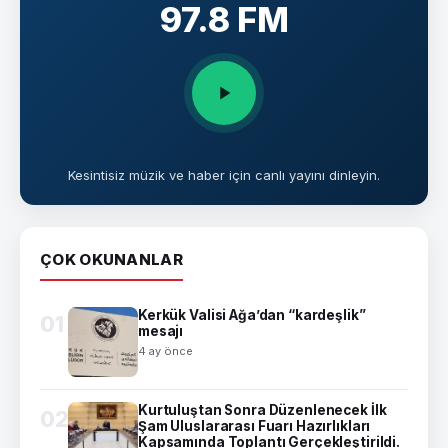
97.8 FM
Kesintisiz müzik ve haber için canlı yayını dinleyin.
ÇOK OKUNANLAR
Kerkük Valisi Ağa’dan “kardeşlik”
01
mesajı
4 ay önce
Kurtuluştan Sonra Düzenlenecek İlk
02
Şam Uluslararası Fuarı Hazırlıkları
Kapsamında Toplantı Gerçekleştirildi.