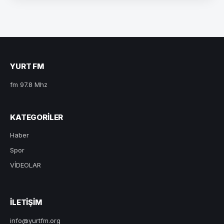
YURT FM
fm 97.8 Mhz
KATEGORILER
Haber
Spor
VİDEOLAR
ILETIŞIM
info@yurtfm.org