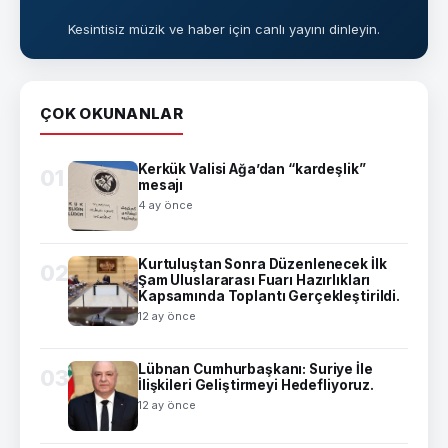
Kesintisiz müzik ve haber için canlı yayını dinleyin.
ÇOK OKUNANLAR
Kerkük Valisi Ağa’dan “kardeşlik”
01
mesajı
4 ay önce
Kurtuluştan Sonra Düzenlenecek İlk
02
Şam Uluslararası Fuarı Hazırlıkları
Kapsamında Toplantı Gerçekleştirildi.
12 ay önce
Lübnan Cumhurbaşkanı: Suriye İle
03
İlişkileri Geliştirmeyi Hedefliyoruz.
12 ay önce