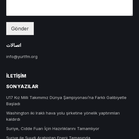
Gönder
اتصالات
info@yurtfm.org
İLETIŞIM
SON YAZILAR
U17 Kız Milli Takımımız Dünya Şampiyonası’na Farklı Galibiyetle
Başladı
Washington iki Iraklı hava yolu şirketine yönelik yaptırımları
kaldırdı
Suriye, Cidde Fuarı İçin Hazırlıklarını Tamamlıyor
Suriye ile Suudi Arabistan Enerji Temasında