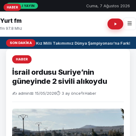
Cuma, 7 Ağustos 2026
CANLI YAYIN
HABER
HABER
HABER
Yurt fm
fm 97.8 Mhz
SON DAKIKA
U17 Kız Milli Takımımız Dünya Şampiyonası’na Farklı Ga
HABER
İsrail ordusu Suriye’nin
güneyinde 2 sivili alıkoydu
✍️ admin
📅 15/05/2026
⏱ 3 ay önce
📂
Haber