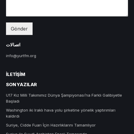
Gönder
اتصالات
info@yurtfm.org
İLETIŞIM
SON YAZILAR
U17 Kız Milli Takımımız Dünya Şampiyonası’na Farklı Galibiyetle
Başladı
Washington iki Iraklı hava yolu şirketine yönelik yaptırımları
kaldırdı
Suriye, Cidde Fuarı İçin Hazırlıklarını Tamamlıyor
Suriye ile Suudi Arabistan Enerji Temasında