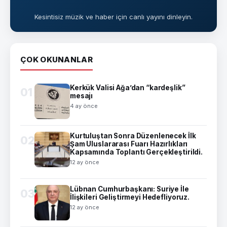
Kesintisiz müzik ve haber için canlı yayını dinleyin.
ÇOK OKUNANLAR
Kerkük Valisi Ağa’dan “kardeşlik”
01
mesajı
4 ay önce
Kurtuluştan Sonra Düzenlenecek İlk
02
Şam Uluslararası Fuarı Hazırlıkları
Kapsamında Toplantı Gerçekleştirildi.
12 ay önce
Lübnan Cumhurbaşkanı: Suriye İle
03
İlişkileri Geliştirmeyi Hedefliyoruz.
12 ay önce