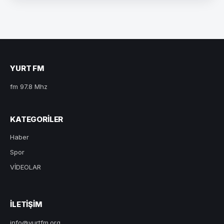
YURT FM
fm 97.8 Mhz
KATEGORILER
Haber
Spor
VİDEOLAR
ILETIŞIM
info@yurtfm.org