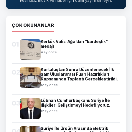
Kesintisiz müzik ve haber için canlı yayını dinleyin.
ÇOK OKUNANLAR
Kerkük Valisi Ağa’dan “kardeşlik”
01
mesajı
4 ay önce
Kurtuluştan Sonra Düzenlenecek İlk
02
Şam Uluslararası Fuarı Hazırlıkları
Kapsamında Toplantı Gerçekleştirildi.
12 ay önce
Lübnan Cumhurbaşkanı: Suriye İle
03
İlişkileri Geliştirmeyi Hedefliyoruz.
12 ay önce
Suriye İle Ürdün Arasında Elektrik
04