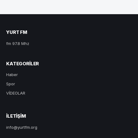
YURT FM
fm 97.8 Mhz
KATEGORILER
Haber
Spor
VİDEOLAR
ILETIŞIM
info@yurtfm.org