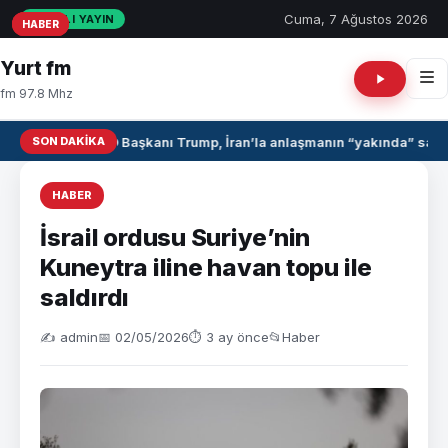
Cuma, 7 Ağustos 2026
CANLI YAYIN
HABER
HABER
HABER
Yurt fm
fm 97.8 Mhz
SON DAKIKA
ABD Başkanı Trump, İran’la anlaşmanın “yakında” sağla
HABER
İsrail ordusu Suriye’nin
Kuneytra iline havan topu ile
saldırdı
✍️ admin
📅 02/05/2026
⏱ 3 ay önce
📂
Haber