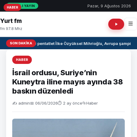
Pazar, 9 Ağustos 2026
CANLI YAYIN
HABER
HABER
HABER
Yurt fm
fm 97.8 Mhz
SON DAKIKA
Milli pentatlet İlke Özyüksel Mihrioğlu, Avrupa şampiyo
HABER
İsrail ordusu, Suriye’nin
Kuneytra iline mayıs ayında 38
baskın düzenledi
✍️ admin
📅 06/06/2026
⏱ 2 ay önce
📂
Haber