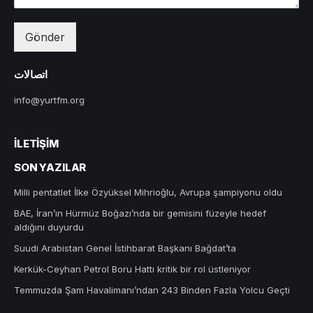
Gönder
اتصالات
info@yurtfm.org
İLETIŞIM
SON YAZILAR
Milli pentatlet İlke Özyüksel Mihrioğlu, Avrupa şampiyonu oldu
BAE, İran’ın Hürmüz Boğazı’nda bir gemisini füzeyle hedef
aldığını duyurdu
Suudi Arabistan Genel İstihbarat Başkanı Bağdat’ta
Kerkük-Ceyhan Petrol Boru Hattı kritik bir rol üstleniyor
Temmuzda Şam Havalimanı’ndan 243 Binden Fazla Yolcu Geçti