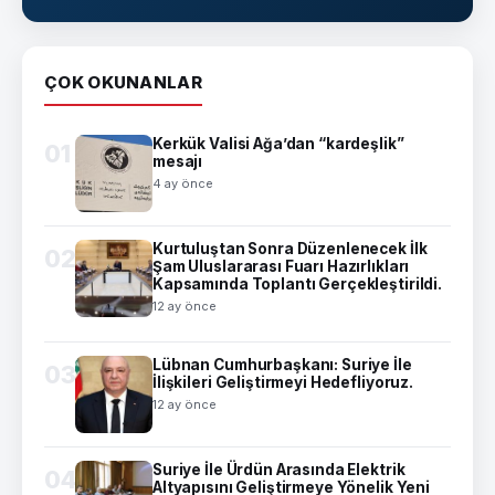
ÇOK OKUNANLAR
Kerkük Valisi Ağa’dan “kardeşlik”
01
mesajı
4 ay önce
Kurtuluştan Sonra Düzenlenecek İlk
02
Şam Uluslararası Fuarı Hazırlıkları
Kapsamında Toplantı Gerçekleştirildi.
12 ay önce
Lübnan Cumhurbaşkanı: Suriye İle
03
İlişkileri Geliştirmeyi Hedefliyoruz.
12 ay önce
Suriye İle Ürdün Arasında Elektrik
04
Altyapısını Geliştirmeye Yönelik Yeni