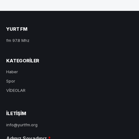
YURT FM
fm 97.8 Mhz
KATEGORILER
Haber
Spor
VİDEOLAR
ILETIŞIM
info@yurtfm.org
Adınız Soyadınız
*