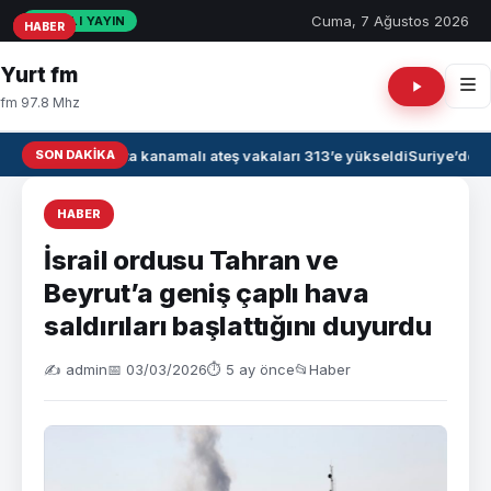
Cuma, 7 Ağustos 2026
CANLI YAYIN
HABER
HABER
HABER
Yurt fm
fm 97.8 Mhz
SON DAKIKA
Irak’ta kanamalı ateş vakaları 313’e yükseldi
Suriye’de A
HABER
İsrail ordusu Tahran ve
Beyrut’a geniş çaplı hava
saldırıları başlattığını duyurdu
✍️ admin
📅 03/03/2026
⏱ 5 ay önce
📂
Haber