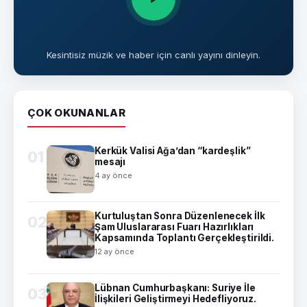
Kesintisiz müzik ve haber için canlı yayını dinleyin.
ÇOK OKUNANLAR
Kerkük Valisi Ağa’dan “kardeşlik”
01
mesajı
4 ay önce
Kurtuluştan Sonra Düzenlenecek İlk
02
Şam Uluslararası Fuarı Hazırlıkları
Kapsamında Toplantı Gerçekleştirildi.
12 ay önce
Lübnan Cumhurbaşkanı: Suriye İle
03
İlişkileri Geliştirmeyi Hedefliyoruz.