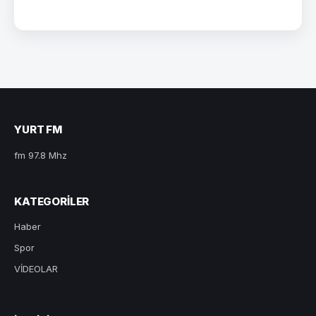
YURT FM
fm 97.8 Mhz
KATEGORILER
Haber
Spor
VİDEOLAR