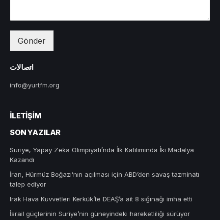
Gönder
اتصالات
info@yurtfm.org
İLETIŞIM
SON YAZILAR
Suriye, Yapay Zeka Olimpiyatı’nda İlk Katılımında İki Madalya
Kazandı
İran, Hürmüz Boğazı’nın açılması için ABD’den savaş tazminatı
talep ediyor
Irak Hava Kuvvetleri Kerkük’te DEAŞ’a ait 8 sığınağı imha etti
İsrail güçlerinin Suriye’nin güneyindeki hareketliliği sürüyor