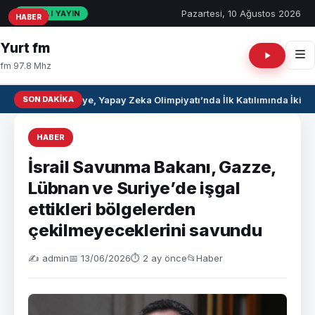
Pazartesi, 10 Ağustos 2026
CANLI YAYIN
HABER
HABER
HABER
Yurt fm
fm 97.8 Mhz
SON DAKIKA
Suriye, Yapay Zeka Olimpiyatı’nda İlk Katılımında İki 
HABER
İsrail Savunma Bakanı, Gazze,
Lübnan ve Suriye’de işgal
ettikleri bölgelerden
çekilmeyeceklerini savundu
✍️ admin
📅 13/06/2026
⏱ 2 ay önce
📂
Haber