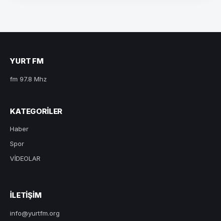
YURT FM
fm 97.8 Mhz
KATEGORILER
Haber
Spor
VİDEOLAR
ILETIŞIM
info@yurtfm.org