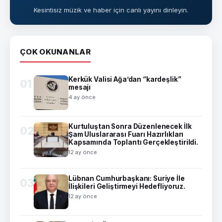
Kesintisiz müzik ve haber için canlı yayını dinleyin.
ÇOK OKUNANLAR
Kerkük Valisi Ağa’dan “kardeşlik”
01
mesajı
4 ay önce
Kurtuluştan Sonra Düzenlenecek İlk
02
Şam Uluslararası Fuarı Hazırlıkları
Kapsamında Toplantı Gerçekleştirildi.
12 ay önce
Lübnan Cumhurbaşkanı: Suriye İle
03
İlişkileri Geliştirmeyi Hedefliyoruz.
12 ay önce