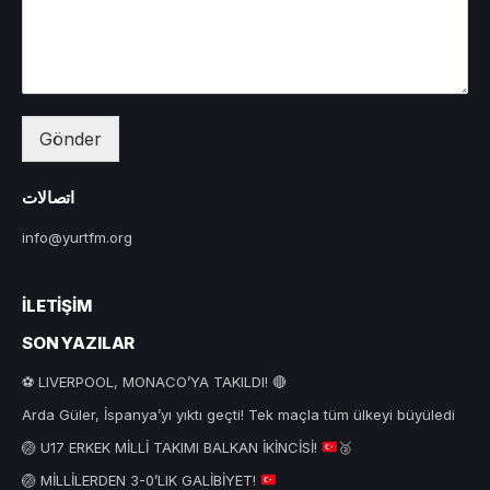
Gönder
اتصالات
info@yurtfm.org
İLETIŞIM
SON YAZILAR
⚽ LIVERPOOL, MONACO’YA TAKILDI! 🔴
Arda Güler, İspanya’yı yıktı geçti! Tek maçla tüm ülkeyi büyüledi
🏐
U17 ERKEK MİLLİ TAKIMI BALKAN İKİNCİSİ!
🥈
🏐
MİLLİLERDEN 3-0’LIK GALİBİYET!