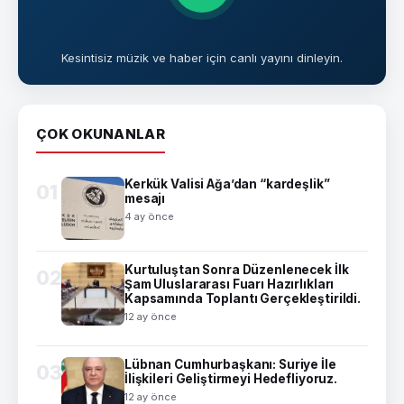
Kesintisiz müzik ve haber için canlı yayını dinleyin.
ÇOK OKUNANLAR
Kerkük Valisi Ağa’dan “kardeşlik”
01
mesajı
4 ay önce
Kurtuluştan Sonra Düzenlenecek İlk
02
Şam Uluslararası Fuarı Hazırlıkları
Kapsamında Toplantı Gerçekleştirildi.
12 ay önce
Lübnan Cumhurbaşkanı: Suriye İle
03
İlişkileri Geliştirmeyi Hedefliyoruz.
12 ay önce