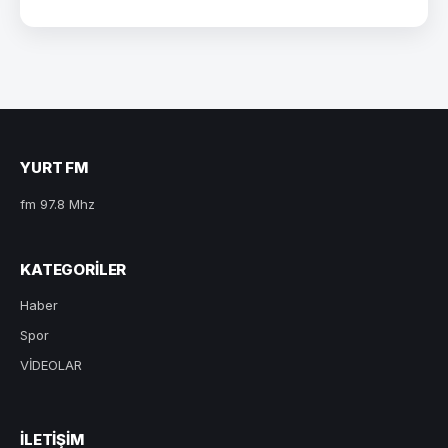
YURT FM
fm 97.8 Mhz
KATEGORILER
Haber
Spor
VİDEOLAR
ILETIŞIM