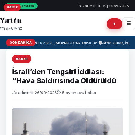
Pazartesi, 10 Ağustos 2026
CANLI YAYIN
HABER
HABER
HABER
Yurt fm
fm 97.8 Mhz
SON DAKIKA
⚽ LIVERPOOL, MONACO’YA TAKILDI! 🔴
Arda Güler, İspan
HABER
İsrail’den Tengsiri İddiası:
“Hava Saldırısında Öldürüldü
✍️ admin
📅 26/03/2026
⏱ 5 ay önce
📂
Haber