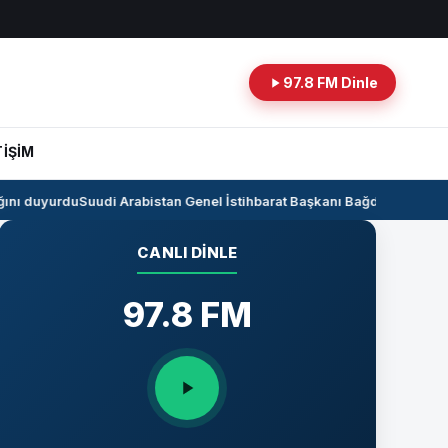
97.8 FM Dinle
TİŞİM
nı duyurdu
Suudi Arabistan Genel İstihbarat Başkanı Bağdat’ta
Kerkük-C
CANLI DINLE
97.8 FM