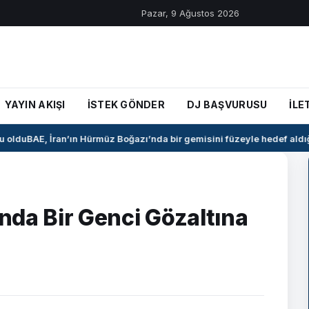
Pazar, 9 Ağustos 2026
YAYIN AKIŞI
İSTEK GÖNDER
DJ BAŞVURUSU
İLE
oldu
BAE, İran’ın Hürmüz Boğazı’nda bir gemisini füzeyle hedef aldığı
ında Bir Genci Gözaltına