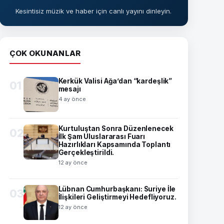
Kesintisiz müzik ve haber için canlı yayını dinleyin.
ÇOK OKUNANLAR
Kerkük Valisi Ağa’dan “kardeşlik”
01
mesajı
4 ay önce
Kurtuluştan Sonra Düzenlenecek
02
İlk Şam Uluslararası Fuarı
Hazırlıkları Kapsamında Toplantı
Gerçekleştirildi.
12 ay önce
Lübnan Cumhurbaşkanı: Suriye İle
03
İlişkileri Geliştirmeyi Hedefliyoruz.
12 ay önce