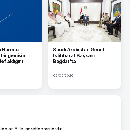
ın Hürmüz
Suudi Arabistan Genel
bir gemisini
İstihbarat Başkanı
ef aldığını
Bağdat’ta
08/08/2026
alanlar
*
ile işaretlenmişlerdir