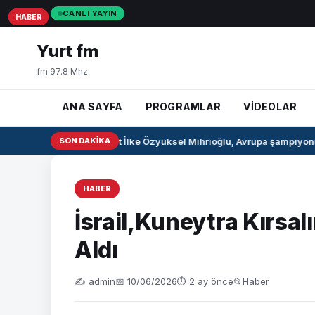
CANLI YAYIN
HABER
HABER
HABER
Yurt fm
fm 97.8 Mhz
ANA SAYFA
PROGRAMLAR
VİDEOLAR
Milli pentatlet İlke Özyüksel Mihrioğlu, Avrupa şampiyonu 
SON DAKIKA
HABER
İsrail,Kuneytra Kırsal
Aldı
✍️ admin
📅 10/06/2026
⏱ 2 ay önce
📂
Haber