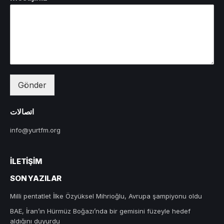
Gönder
اتصالات
info@yurtfm.org
İLETIŞIM
SON YAZILAR
Milli pentatlet İlke Özyüksel Mihrioğlu, Avrupa şampiyonu oldu
BAE, İran’ın Hürmüz Boğazı’nda bir gemisini füzeyle hedef
aldığını duyurdu