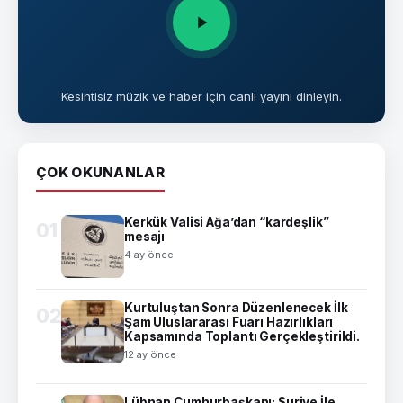
Kesintisiz müzik ve haber için canlı yayını dinleyin.
ÇOK OKUNANLAR
Kerkük Valisi Ağa’dan “kardeşlik”
01
mesajı
4 ay önce
Kurtuluştan Sonra Düzenlenecek İlk
02
Şam Uluslararası Fuarı Hazırlıkları
Kapsamında Toplantı Gerçekleştirildi.
12 ay önce
Lübnan Cumhurbaşkanı: Suriye İle