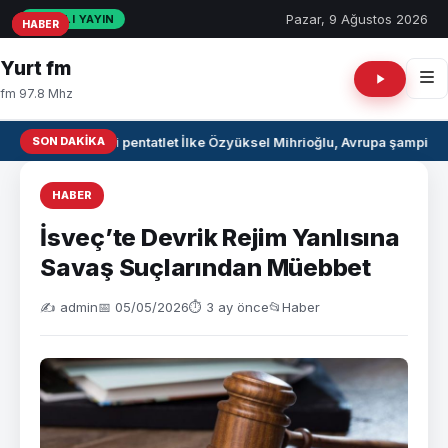
Pazar, 9 Ağustos 2026
CANLI YAYIN
HABER
HABER
HABER
Yurt fm
fm 97.8 Mhz
SON DAKIKA
Milli pentatlet İlke Özyüksel Mihrioğlu, Avrupa şampiyo
HABER
İsveç’te Devrik Rejim Yanlısına
Savaş Suçlarından Müebbet
✍️ admin
📅 05/05/2026
⏱ 3 ay önce
📂
Haber