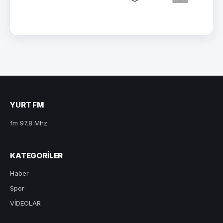
YURT FM
fm 97.8 Mhz
KATEGORILER
Haber
Spor
VİDEOLAR