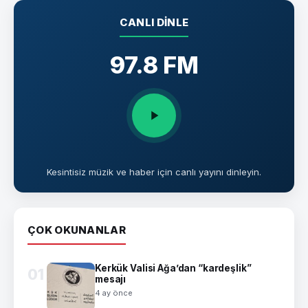
CANLI DINLE
97.8 FM
Kesintisiz müzik ve haber için canlı yayını dinleyin.
ÇOK OKUNANLAR
Kerkük Valisi Ağa’dan “kardeşlik”
01
mesajı
4 ay önce