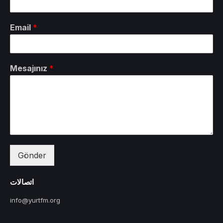
Email
*
Mesajınız
*
Gönder
اتصالات
info@yurtfm.org