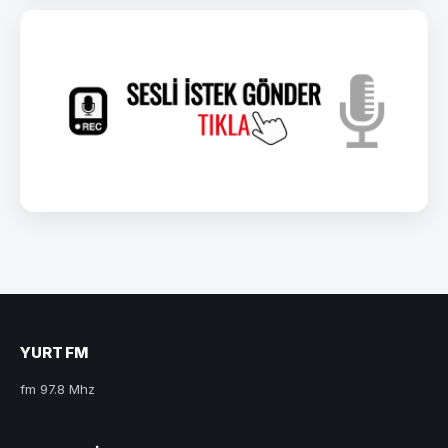
YURT FM
fm 97.8 Mhz