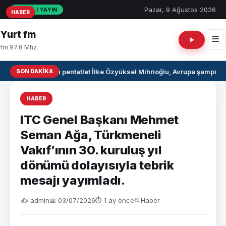
Pazar, 9 Ağustos 2026
CANLI YAYIN
HABER
HABER
HABER
Yurt fm
fm 97.8 Mhz
SON DAKIKA
Milli pentatlet İlke Özyüksel Mihrioğlu, Avrupa şampiyo
HABER
ITC Genel Başkanı Mehmet
Seman Ağa, Türkmeneli
Vakıf’ının 30. kuruluş yıl
dönümü dolayısıyla tebrik
mesajı yayımladı.
✍️ admin
📅 03/07/2026
⏱ 1 ay önce
📂
Haber