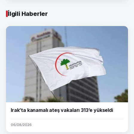
İlgili Haberler
Irak’ta kanamalı ateş vakaları 313’e yükseldi
06/08/2026