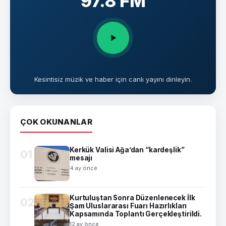
97.8 FM
Kesintisiz müzik ve haber için canlı yayını dinleyin.
ÇOK OKUNANLAR
Kerkük Valisi Ağa’dan “kardeşlik”
01
mesajı
4 ay önce
Kurtuluştan Sonra Düzenlenecek İlk
02
Şam Uluslararası Fuarı Hazırlıkları
Kapsamında Toplantı Gerçekleştirildi.
12 ay önce