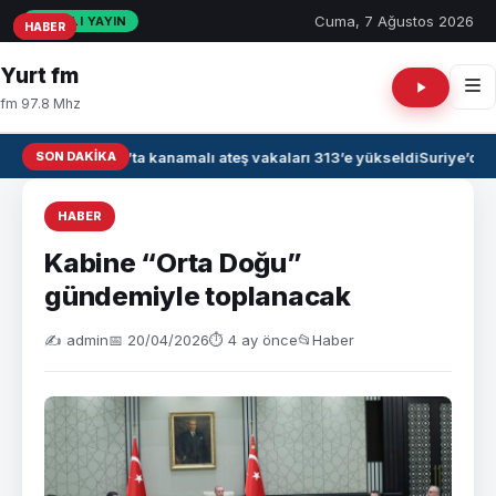
Cuma, 7 Ağustos 2026
CANLI YAYIN
HABER
HABER
HABER
Yurt fm
fm 97.8 Mhz
SON DAKIKA
Irak’ta kanamalı ateş vakaları 313’e yükseldi
Suriye’de 
HABER
Kabine “Orta Doğu”
gündemiyle toplanacak
✍️ admin
📅 20/04/2026
⏱ 4 ay önce
📂
Haber