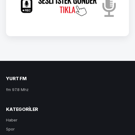
YURT FM
fm 97.8 Mhz
KATEGORILER
Haber
Spor