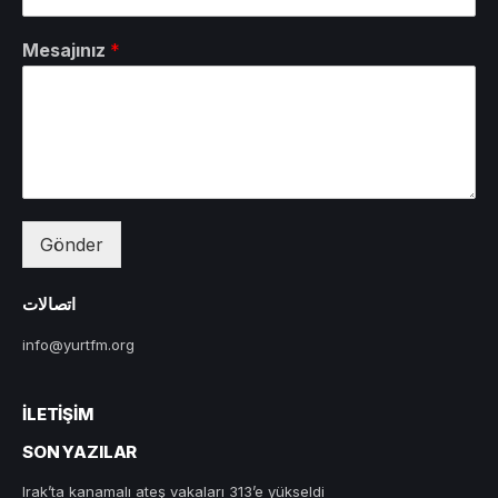
Mesajınız
*
Gönder
اتصالات
info@yurtfm.org
İLETIŞIM
SON YAZILAR
Irak’ta kanamalı ateş vakaları 313’e yükseldi