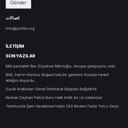
Gönder
اتصالات
info@yurtfm.org
İLETIŞIM
SON YAZILAR
Milli pentatlet İlke Özyüksel Mihrioğlu, Avrupa şampiyonu oldu
BAE, İran’ın Hürmüz Boğazı’nda bir gemisini füzeyle hedef
aldığını duyurdu
Suudi Arabistan Genel İstihbarat Başkanı Bağdat’ta
Kerkük-Ceyhan Petrol Boru Hattı kritik bir rol üstleniyor
Temmuzda Şam Havalimanı’ndan 243 Binden Fazla Yolcu Geçti