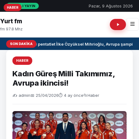
Pazar, 9 Ağustos 2026
CANLI YAYIN
HABER
HABER
HABER
Yurt fm
fm 97.8 Mhz
SON DAKIKA
Milli pentatlet İlke Özyüksel Mihrioğlu, Avrupa şampiyo
HABER
Kadın Güreş Milli Takımımız,
Avrupa ikincisi!
✍️ admin
📅 25/04/2026
⏱ 4 ay önce
📂
Haber