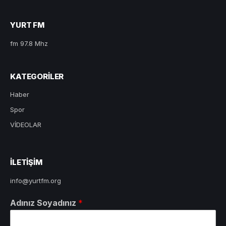
YURT FM
fm 97.8 Mhz
KATEGORILER
Haber
Spor
VİDEOLAR
ILETIŞIM
info@yurtfm.org
Adınız Soyadınız
*