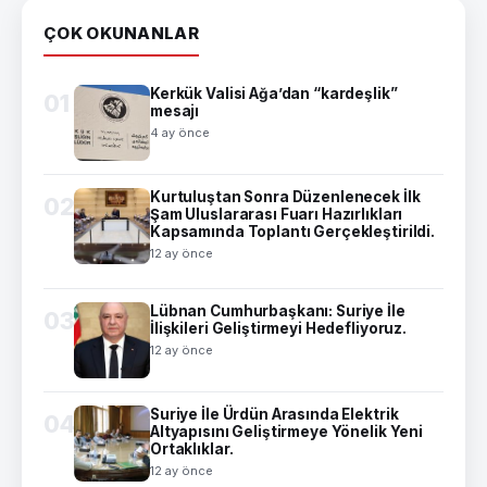
ÇOK OKUNANLAR
Kerkük Valisi Ağa’dan “kardeşlik”
01
mesajı
4 ay önce
Kurtuluştan Sonra Düzenlenecek İlk
02
Şam Uluslararası Fuarı Hazırlıkları
Kapsamında Toplantı Gerçekleştirildi.
12 ay önce
Lübnan Cumhurbaşkanı: Suriye İle
03
İlişkileri Geliştirmeyi Hedefliyoruz.
12 ay önce
Suriye İle Ürdün Arasında Elektrik
04
Altyapısını Geliştirmeye Yönelik Yeni
Ortaklıklar.
12 ay önce