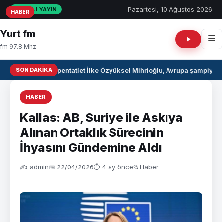
Pazartesi, 10 Ağustos 2026
CANLI YAYIN
HABER
HABER
HABER
Yurt fm
fm 97.8 Mhz
SON DAKIKA
Milli pentatlet İlke Özyüksel Mihrioğlu, Avrupa şampiyon
HABER
Kallas: AB, Suriye ile Askıya
Alınan Ortaklık Sürecinin
İhyasını Gündemine Aldı
✍️ admin
📅 22/04/2026
⏱ 4 ay önce
📂
Haber