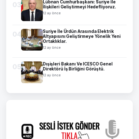
Lübnan Cumhurbaşkanı: Suriye İle
03
İlişkileri Geliştirmeyi Hedefliyoruz.
12 ay önce
Suriye İle Ürdün Arasında Elektrik
04
Altyapısını Geliştirmeye Yönelik Yeni
Ortaklıklar.
12 ay önce
Dışişleri Bakanı Ve ICESCO Genel
05
Direktörü İş Birliğini Görüştü.
12 ay önce