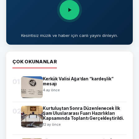
Kesintisiz müzik ve haber için canlı yayını dinleyin.
ÇOK OKUNANLAR
Kerkük Valisi Ağa’dan “kardeşlik”
01
mesajı
4 ay önce
Kurtuluştan Sonra Düzenlenecek İlk
02
Şam Uluslararası Fuarı Hazırlıkları
Kapsamında Toplantı Gerçekleştirildi.
12 ay önce