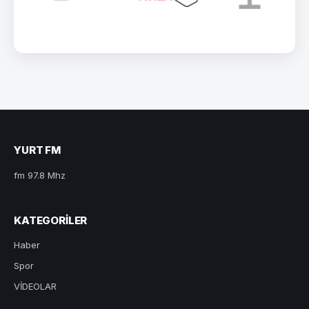
YURT FM
fm 97.8 Mhz
KATEGORILER
Haber
Spor
VİDEOLAR