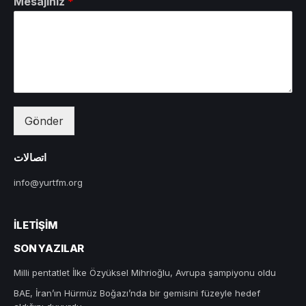
Mesajınız
*
Gönder
اتصالات
info@yurtfm.org
İLETIŞIM
SON YAZILAR
Milli pentatlet İlke Özyüksel Mihrioğlu, Avrupa şampiyonu oldu
BAE, İran’ın Hürmüz Boğazı’nda bir gemisini füzeyle hedef