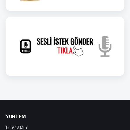
YURT FM
fm 97.8 Mhz