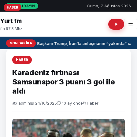
Cuma, 7 Ağustos 2026
CANLI YAYIN
HABER
HABER
HABER
Yurt fm
fm 97.8 Mhz
SON DAKIKA
ABD Başkanı Trump, İran’la anlaşmanın “yakında” sağla
HABER
Karadeniz fırtınası
Samsunspor 3 puanı 3 gol ile
aldı
✍️ admin
📅 24/10/2025
⏱ 10 ay önce
📂
Haber