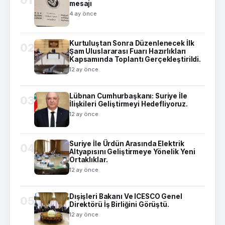
mesajı
4 ay önce
Kurtuluştan Sonra Düzenlenecek İlk
02
Şam Uluslararası Fuarı Hazırlıkları
Kapsamında Toplantı Gerçekleştirildi.
12 ay önce
Lübnan Cumhurbaşkanı: Suriye İle
03
İlişkileri Geliştirmeyi Hedefliyoruz.
12 ay önce
Suriye İle Ürdün Arasında Elektrik
04
Altyapısını Geliştirmeye Yönelik Yeni
Ortaklıklar.
12 ay önce
Dışişleri Bakanı Ve ICESCO Genel
05
Direktörü İş Birliğini Görüştü.
12 ay önce