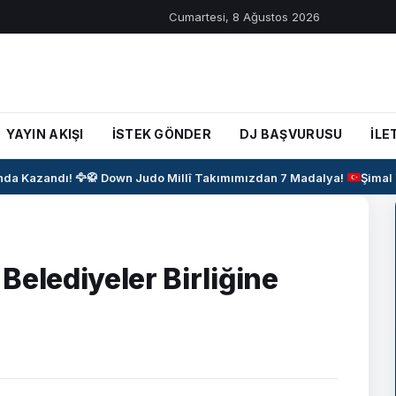
Cumartesi, 8 Ağustos 2026
YAYIN AKIŞI
İSTEK GÖNDER
DJ BAŞVURUSU
İLE
 Kazandı! 🦅
🥋
Down Judo Millî Takımımızdan 7 Madalya!
Şimal Y
Belediyeler Birliğine