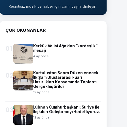
Kesintisiz müzik ve haber için canlı yayını dinleyin.
ÇOK OKUNANLAR
Kerkük Valisi Ağa’dan “kardeşlik”
01
mesajı
4 ay önce
Kurtuluştan Sonra Düzenlenecek
02
İlk Şam Uluslararası Fuarı
Hazırlıkları Kapsamında Toplantı
Gerçekleştirildi.
12 ay önce
Lübnan Cumhurbaşkanı: Suriye İle
03
İlişkileri Geliştirmeyi Hedefliyoruz.
12 ay önce