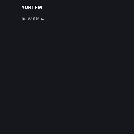
YURT FM
fm 97.8 Mhz