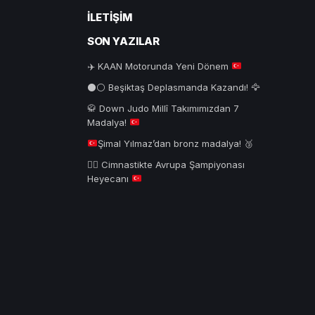
İLETIŞIM
SON YAZILAR
✈️
KAAN Motorunda Yeni Dönem
⚫⚪ Beşiktaş Deplasmanda Kazandı! 🦅
🥋
Down Judo Millî Takımımızdan 7
Madalya!
Şimal Yılmaz’dan bronz madalya!
🥉
🤸‍♂️
Cimnastikte Avrupa Şampiyonası
Heyecanı