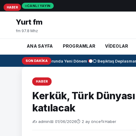
CANLI YAYIN
HABER
HABER
HABER
Yurt fm
fm 97.8 Mhz
ANA SAYFA
PROGRAMLAR
VİDEOLAR
✈️
KAAN Motorunda Yeni Dönem
SON DAKIKA
⚫⚪ Beşiktaş Deplasmanda
HABER
Kerkük, Türk Dünyası 
katılacak
✍️ admin
📅 01/06/2026
⏱ 2 ay önce
📂
Haber