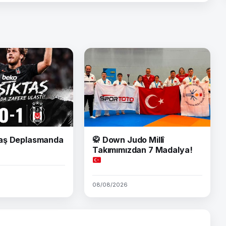
aş Deplasmanda
🥋
Down Judo Millî
Takımımızdan 7 Madalya!
08/08/2026