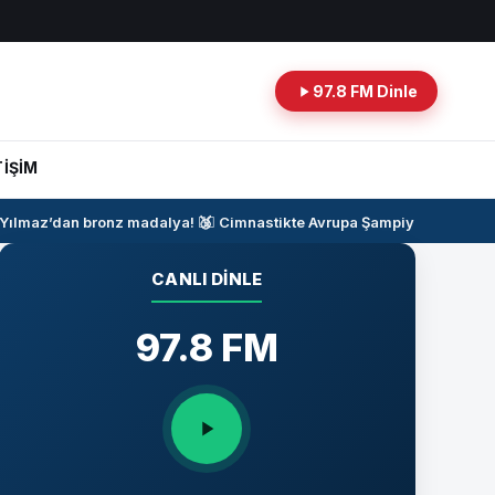
97.8 FM Dinle
TİŞİM
ılmaz’dan bronz madalya!
🥉
🤸‍♂️
Cimnastikte Avrupa Şampiyonası Heyec
CANLI DINLE
97.8 FM