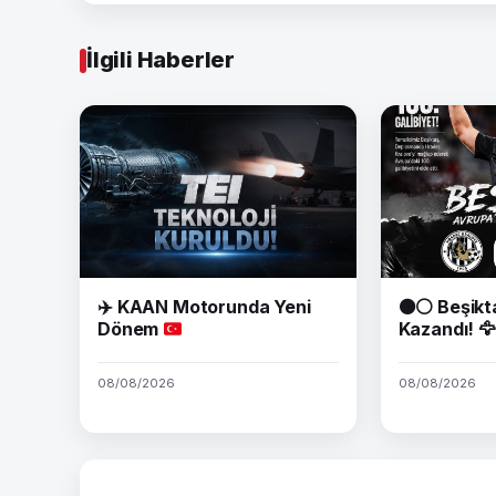
İlgili Haberler
✈️
KAAN Motorunda Yeni
⚫⚪ Beşikt
Dönem
Kazandı! 🦅
08/08/2026
08/08/2026