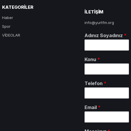
KATEGORILER
ILETIŞIM
Haber
info@yurtfm.org
Spor
Adınız Soyadınız
*
VİDEOLAR
Konu
*
Telefon
*
Email
*