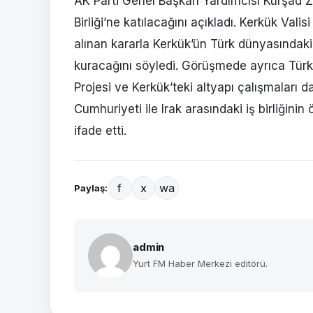
AK Parti Genel Başkan Yardımcısı Kürşad Z
Birliği’ne katılacağını açıkladı. Kerkük V
alınan kararla Kerkük’ün Türk dünyasındaki b
kuracağını söyledi. Görüşmede ayrıca Türkiy
Projesi ve Kerkük’teki altyapı çalışmaları da
Cumhuriyeti ile Irak arasındaki iş birliği
ifade etti.
f
x
wa
Paylaş:
admin
Yurt FM Haber Merkezi editörü.