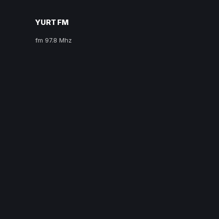
YURT FM
fm 97.8 Mhz