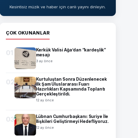
Kesintisiz müzik ve haber için canlı yayını dinleyin.
ÇOK OKUNANLAR
Kerkük Valisi Ağa’dan “kardeşlik”
01
mesajı
3 ay önce
Kurtuluştan Sonra Düzenlenecek
02
İlk Şam Uluslararası Fuarı
Hazırlıkları Kapsamında Toplantı
Gerçekleştirildi.
12 ay önce
Lübnan Cumhurbaşkanı: Suriye İle
03
İlişkileri Geliştirmeyi Hedefliyoruz.
12 ay önce