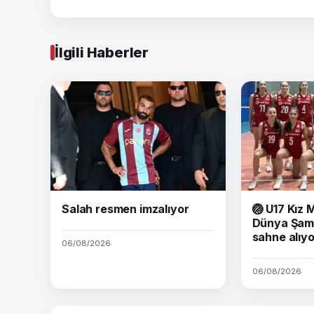
İlgili Haberler
Salah resmen imzalıyor
🏐
U17 Kız M
Dünya Şam
sahne alıy
06/08/2026
06/08/2026