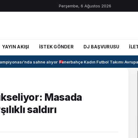
Perşembe, 6 Ağustos 2026
YAYIN AKIŞI
İSTEK GÖNDER
DJ BAŞVURUSU
İLE
mpiyonası’nda sahne alıyor
Fenerbahçe Kadın Futbol Takımı Avrupa’ya 
ükseliyor: Masada
lıklı saldırı