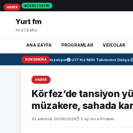
CANLI YAYIN
HABER
HABER
HABER
Yurt fm
fm 97.8 Mhz
ANA SAYFA
PROGRAMLAR
VİDEOLAR
Salah resmen imzalıyor
SON DAKIKA
🏐
U17 Kız Milli Takımımız Dünya Şa
HABER
Körfez’de tansiyon y
müzakere, sahada karşı
✍️ admin
📅 06/06/2026
⏱ 2 ay önce
📂
Haber