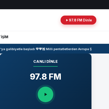
97.8 FM Dinle
TİŞİM
galibiyetle başladı 💛💙
🎽
Milli pentatletlerden Avrupa Şampiyonası’
CANLI DINLE
97.8 FM