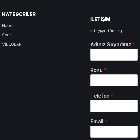
KATEGORILER
ILETIŞIM
Haber
info@yurtfm.org
Spor
Adınız Soyadınız
*
VİDEOLAR
Konu
*
Telefon
*
Email
*