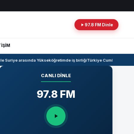
97.8 FM Dinle
TİŞİM
 Suriye arasında Yükseköğretimde iş birliği
Türkiye Cumhuriyeti -Irak
CANLI DINLE
97.8 FM