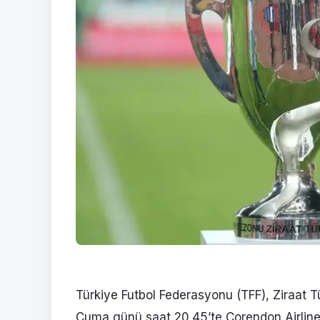
Türkiye Futbol Federasyonu (TFF), Ziraat 
Cuma günü saat 20.45’te Corendon Airline