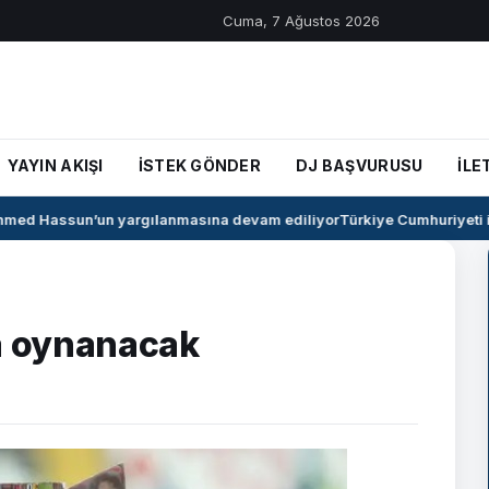
Cuma, 7 Ağustos 2026
YAYIN AKIŞI
İSTEK GÖNDER
DJ BAŞVURUSU
İLE
ed Hassun’un yargılanmasına devam ediliyor
Türkiye Cumhuriyeti ile
da oynanacak