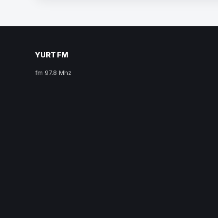
YURT FM
fm 97.8 Mhz