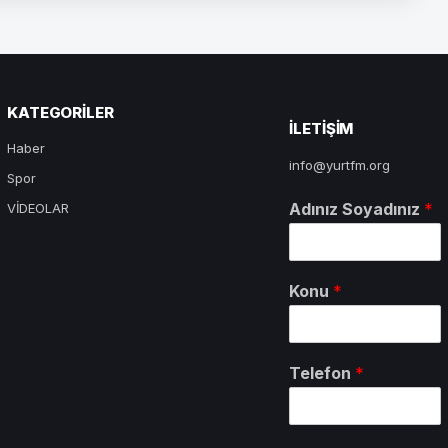
KATEGORILER
ILETIŞIM
Haber
info@yurtfm.org
Spor
Adınız Soyadınız
*
VİDEOLAR
Konu
*
Telefon
*