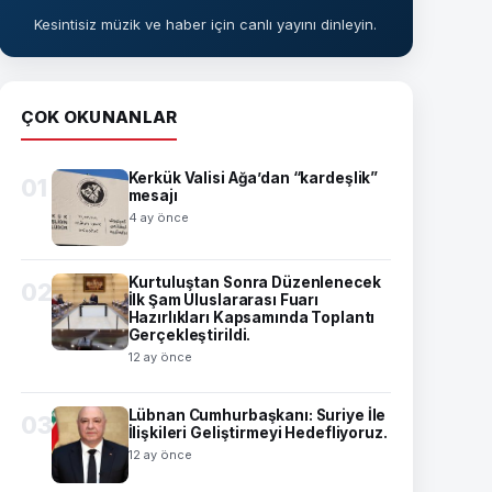
Kesintisiz müzik ve haber için canlı yayını dinleyin.
ÇOK OKUNANLAR
Kerkük Valisi Ağa’dan “kardeşlik”
01
mesajı
4 ay önce
Kurtuluştan Sonra Düzenlenecek
02
İlk Şam Uluslararası Fuarı
Hazırlıkları Kapsamında Toplantı
Gerçekleştirildi.
12 ay önce
Lübnan Cumhurbaşkanı: Suriye İle
03
İlişkileri Geliştirmeyi Hedefliyoruz.
12 ay önce