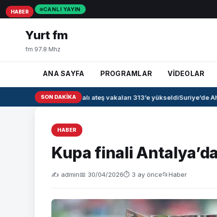
CANLI YAYIN
HABER
HABER
HABER
Yurt fm
fm 97.8 Mhz
ANA SAYFA
PROGRAMLAR
VİDEOLAR
Irak’ta kanamalı ateş vakaları 313’e yükseldi
SON DAKIKA
Suriye’de Ahm
HABER
Kupa finali Antalya’
✍️ admin
📅 30/04/2026
⏱ 3 ay önce
📂
Haber