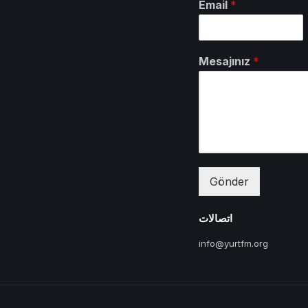
Email
*
Mesajınız
*
Gönder
اتصالات
info@yurtfm.org