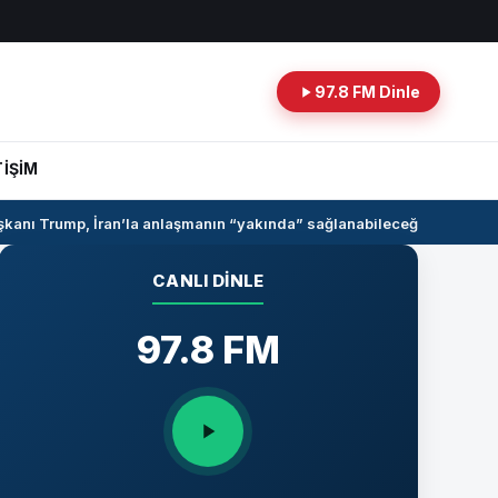
97.8 FM Dinle
TİŞİM
nı Trump, İran’la anlaşmanın “yakında” sağlanabileceğini söyledi
Sur
CANLI DINLE
97.8 FM