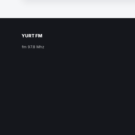
YURT FM
fm 97.8 Mhz