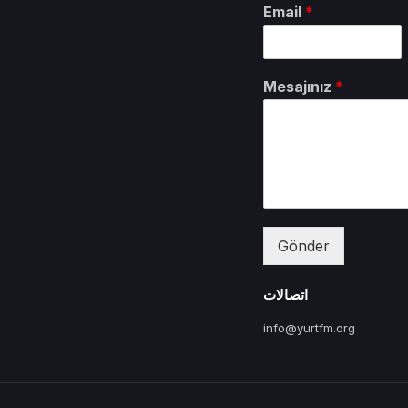
Email
*
Mesajınız
*
Gönder
اتصالات
info@yurtfm.org