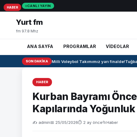
CANLI YAYIN
HABER
HABER
HABER
Yurt fm
fm 97.8 Mhz
ANA SAYFA
PROGRAMLAR
VİDEOLAR
🏐 U17 Erkek Milli Voleybol Takımımız yarı finalde!
SON DAKIKA
Tuğba B
HABER
Kurban Bayramı Önces
Kapılarında Yoğunluk
✍️ admin
📅 25/05/2026
⏱ 2 ay önce
📂
Haber