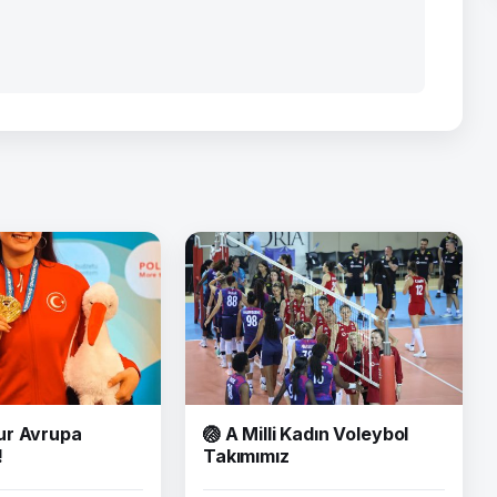
ur Avrupa
🏐 A Milli Kadın Voleybol
!
Takımımız