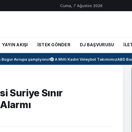
Cuma, 7 Ağustos 2026
YAYIN AKIŞI
İSTEK GÖNDER
DJ BAŞVURUSU
İLE
ugur Avrupa şampiyonu!
🏐 A Milli Kadın Voleybol Takımımız
ABD Başka
i Suriye Sınır
 Alarmı