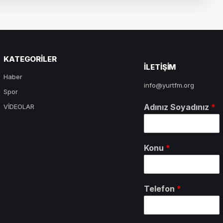
KATEGORILER
ILETIŞIM
Haber
info@yurtfm.org
Spor
Adınız Soyadınız
*
VİDEOLAR
Konu
*
Telefon
*