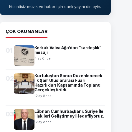
Kesintisiz müzik ve haber için canlı yayını dinleyin.
ÇOK OKUNANLAR
Kerkük Valisi Ağa’dan “kardeşlik”
01
mesajı
4 ay önce
Kurtuluştan Sonra Düzenlenecek
02
İlk Şam Uluslararası Fuarı
Hazırlıkları Kapsamında Toplantı
Gerçekleştirildi.
12 ay önce
Lübnan Cumhurbaşkanı: Suriye İle
03
İlişkileri Geliştirmeyi Hedefliyoruz.
12 ay önce