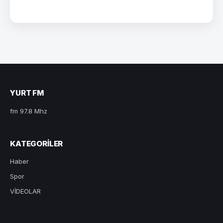
YURT FM
fm 97.8 Mhz
KATEGORILER
Haber
Spor
VİDEOLAR