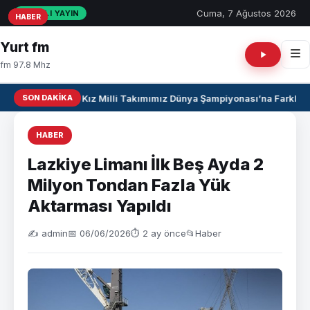
Cuma, 7 Ağustos 2026
CANLI YAYIN
HABER
HABER
HABER
Yurt fm
fm 97.8 Mhz
SON DAKIKA
U17 Kız Milli Takımımız Dünya Şampiyonası’na Farklı Ga
HABER
Lazkiye Limanı İlk Beş Ayda 2
Milyon Tondan Fazla Yük
Aktarması Yapıldı
✍️ admin
📅 06/06/2026
⏱ 2 ay önce
📂
Haber