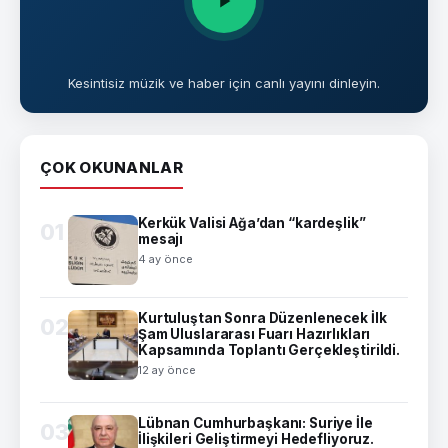
Kesintisiz müzik ve haber için canlı yayını dinleyin.
ÇOK OKUNANLAR
Kerkük Valisi Ağa’dan “kardeşlik”
01
mesajı
4 ay önce
Kurtuluştan Sonra Düzenlenecek İlk
02
Şam Uluslararası Fuarı Hazırlıkları
Kapsamında Toplantı Gerçekleştirildi.
12 ay önce
Lübnan Cumhurbaşkanı: Suriye İle
03
İlişkileri Geliştirmeyi Hedefliyoruz.