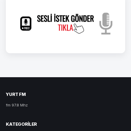
YURT FM
fm 97.8 Mhz
KATEGORILER