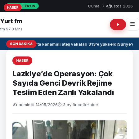
Cuma, 7 Ağustos 2026
CANLI YAYIN
HABER
HABER
HABER
Yurt fm
fm 97.8 Mhz
SON DAKIKA
Irak’ta kanamalı ateş vakaları 313’e yükseldi
Suriye’de 
HABER
Lazkiye’de Operasyon: Çok
Sayıda Genci Devrik Rejime
Teslim Eden Zanlı Yakalandı
✍️ admin
📅 14/05/2026
⏱ 3 ay önce
📂
Haber