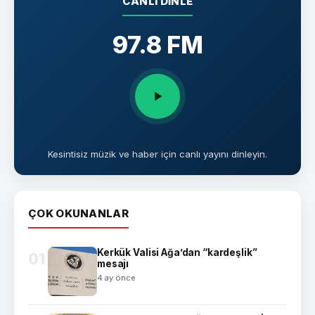
CANLI DINLE
97.8 FM
Kesintisiz müzik ve haber için canlı yayını dinleyin.
ÇOK OKUNANLAR
Kerkük Valisi Ağa’dan “kardeşlik”
01
mesajı
4 ay önce