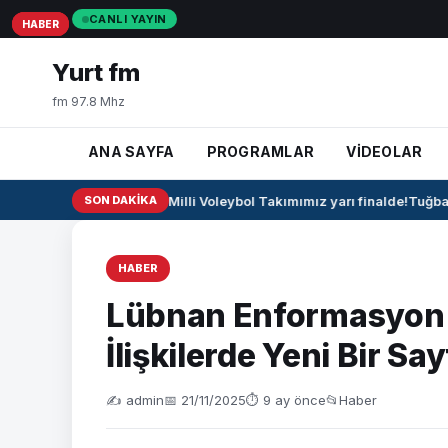
CANLI YAYIN
HABER
HABER
HABER
Yurt fm
fm 97.8 Mhz
ANA SAYFA
PROGRAMLAR
VİDEOLAR
🏐 U17 Erkek Milli Voleybol Takımımız yarı finalde!
SON DAKIKA
Tuğba B
HABER
Lübnan Enformasyon B
İlişkilerde Yeni Bir Say
✍️ admin
📅 21/11/2025
⏱ 9 ay önce
📂
Haber