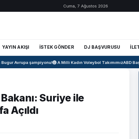
Cuma, 7 Ağustos 2026
YAYIN AKIŞI
İSTEK GÖNDER
DJ BAŞVURUSU
İLE
ugur Avrupa şampiyonu!
🏐 A Milli Kadın Voleybol Takımımız
ABD Başka
akanı: Suriye ile
fa Açıldı