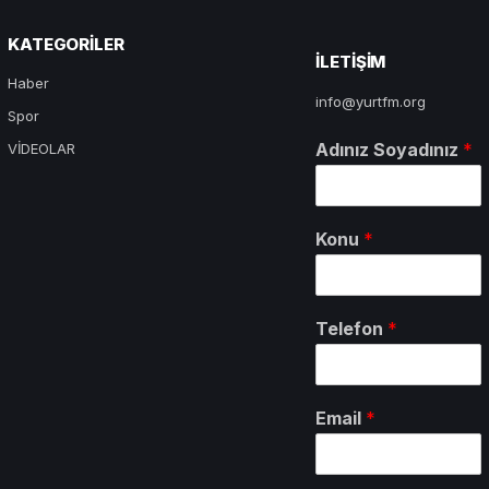
KATEGORILER
ILETIŞIM
Haber
info@yurtfm.org
Spor
Adınız Soyadınız
*
VİDEOLAR
Konu
*
Telefon
*
Email
*