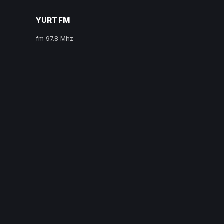
YURT FM
fm 97.8 Mhz