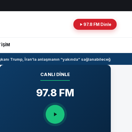
97.8 FM Dinle
TİŞİM
nı Trump, İran’la anlaşmanın “yakında” sağlanabileceğini söyledi
Sur
CANLI DINLE
97.8 FM