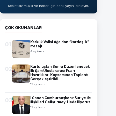
Kesintisiz müzik ve haber için canlı yayını dinleyin.
ÇOK OKUNANLAR
Kerkük Valisi Ağa’dan “kardeşlik”
01
mesajı
4 ay önce
Kurtuluştan Sonra Düzenlenecek
02
İlk Şam Uluslararası Fuarı
Hazırlıkları Kapsamında Toplantı
Gerçekleştirildi.
12 ay önce
Lübnan Cumhurbaşkanı: Suriye İle
03
İlişkileri Geliştirmeyi Hedefliyoruz.
12 ay önce