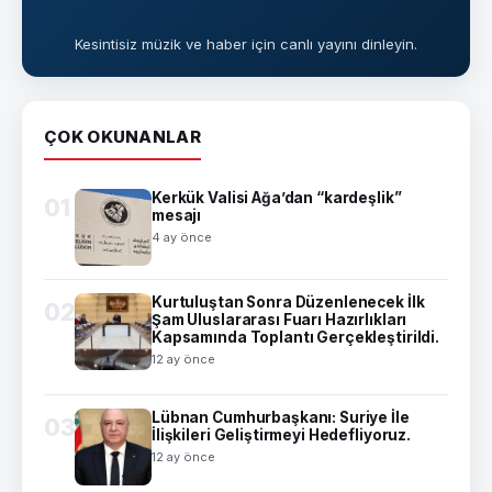
Kesintisiz müzik ve haber için canlı yayını dinleyin.
ÇOK OKUNANLAR
Kerkük Valisi Ağa’dan “kardeşlik”
01
mesajı
4 ay önce
Kurtuluştan Sonra Düzenlenecek İlk
02
Şam Uluslararası Fuarı Hazırlıkları
Kapsamında Toplantı Gerçekleştirildi.
12 ay önce
Lübnan Cumhurbaşkanı: Suriye İle
03
İlişkileri Geliştirmeyi Hedefliyoruz.
12 ay önce