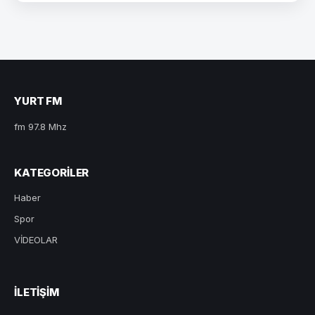
YURT FM
fm 97.8 Mhz
KATEGORILER
Haber
Spor
VİDEOLAR
ILETIŞIM