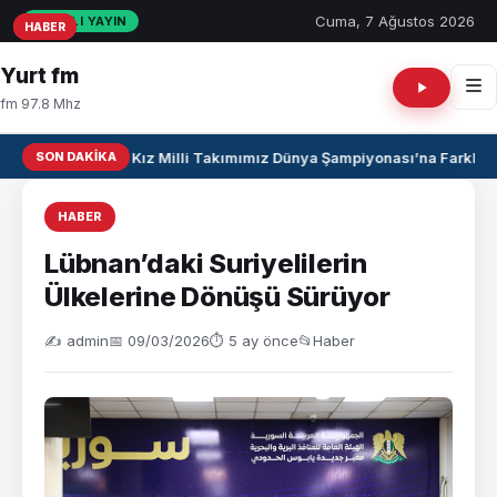
Cuma, 7 Ağustos 2026
CANLI YAYIN
HABER
HABER
HABER
Yurt fm
fm 97.8 Mhz
SON DAKIKA
U17 Kız Milli Takımımız Dünya Şampiyonası’na Farklı Ga
HABER
Lübnan’daki Suriyelilerin
Ülkelerine Dönüşü Sürüyor
✍️ admin
📅 09/03/2026
⏱ 5 ay önce
📂
Haber