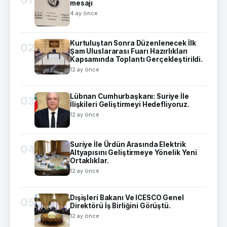
mesajı
4 ay önce
Kurtuluştan Sonra Düzenlenecek İlk
02
Şam Uluslararası Fuarı Hazırlıkları
Kapsamında Toplantı Gerçekleştirildi.
12 ay önce
Lübnan Cumhurbaşkanı: Suriye İle
03
İlişkileri Geliştirmeyi Hedefliyoruz.
12 ay önce
Suriye İle Ürdün Arasında Elektrik
04
Altyapısını Geliştirmeye Yönelik Yeni
Ortaklıklar.
12 ay önce
Dışişleri Bakanı Ve ICESCO Genel
05
Direktörü İş Birliğini Görüştü.
12 ay önce