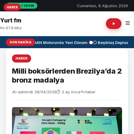
Cumartesi, 8 Ağustos 2026
CANLI YAYIN
HABER
HABER
HABER
Yurt fm
fm 97.8 Mhz
SON DAKIKA
✈️
KAAN Motorunda Yeni Dönem
⚫⚪ Beşiktaş Deplasman
HABER
Milli boksörlerden Brezilya’da 2
bronz madalya
✍️ admin
📅 28/04/2026
⏱ 3 ay önce
📂
Haber