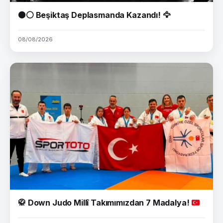
⚫⚪ Beşiktaş Deplasmanda Kazandı! 🦅
08/08/2026
🥋
Down Judo Millî Takımımızdan 7 Madalya!