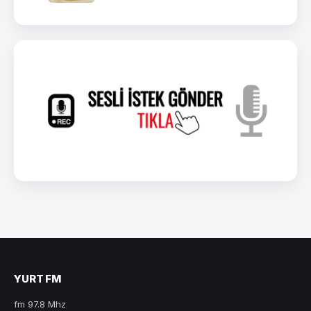
YURT FM
fm 97.8 Mhz