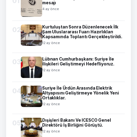
01
mesajı
4 ay önce
Kurtuluştan Sonra Düzenlenecek İlk
02
Şam Uluslararası Fuarı Hazırlıkları
Kapsamında Toplantı Gerçekleştirildi.
12 ay önce
Lübnan Cumhurbaşkanı: Suriye İle
03
İlişkileri Geliştirmeyi Hedefliyoruz.
12 ay önce
Suriye İle Ürdün Arasında Elektrik
04
Altyapısını Geliştirmeye Yönelik Yeni
Ortaklıklar.
12 ay önce
Dışişleri Bakanı Ve ICESCO Genel
05
Direktörü İş Birliğini Görüştü.
12 ay önce