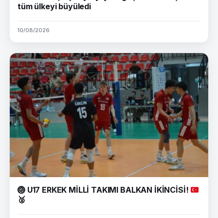
tüm ülkeyi büyüledi
10/08/2026
🏐
U17 ERKEK MİLLİ TAKIMI BALKAN İKİNCİSİ!
🥈