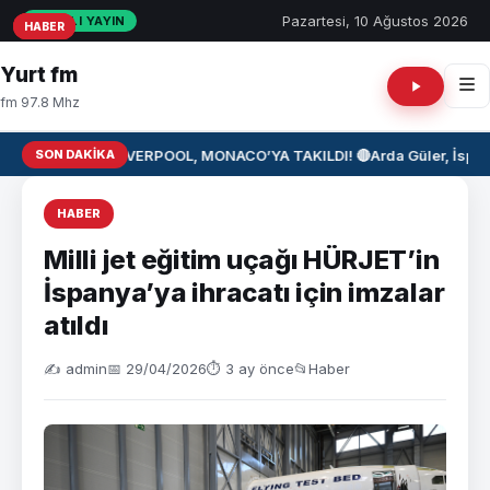
Pazartesi, 10 Ağustos 2026
CANLI YAYIN
HABER
HABER
HABER
Yurt fm
fm 97.8 Mhz
SON DAKIKA
⚽ LIVERPOOL, MONACO’YA TAKILDI! 🔴
Arda Güler, İspan
HABER
Milli jet eğitim uçağı HÜRJET’in
İspanya’ya ihracatı için imzalar
atıldı
✍️ admin
📅 29/04/2026
⏱ 3 ay önce
📂
Haber