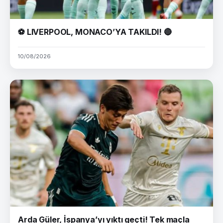
⚽ LIVERPOOL, MONACO’YA TAKILDI! 🔴
10/08/2026
Arda Güler, İspanya’yı yıktı geçti! Tek maçla