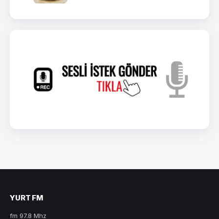
YURT FM
fm 97.8 Mhz