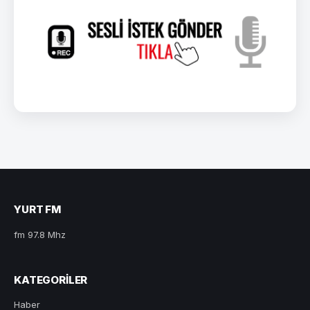
YURT FM
fm 97.8 Mhz
KATEGORILER
Haber