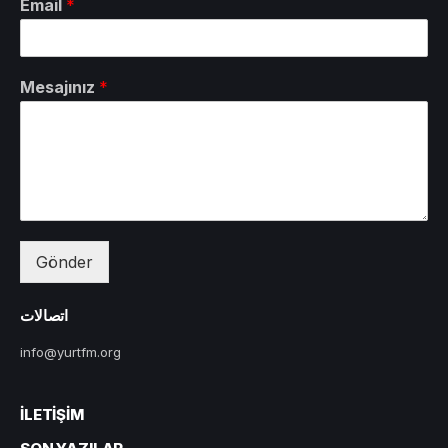
Email
*
Mesajınız
*
Gönder
اتصالات
info@yurtfm.org
İLETIŞIM