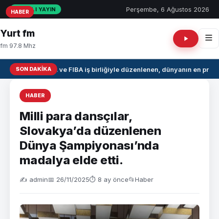
Perşembe, 6 Ağustos 2026
CANLI YAYIN
HABER
HABER
HABER
Yurt fm
fm 97.8 Mhz
SON DAKIKA
NBA ve FIBA iş birliğiyle düzenlenen, dünyanın en presti
HABER
Milli para dansçılar,
Slovakya’da düzenlenen
Dünya Şampiyonası’nda
madalya elde etti.
✍️ admin
📅 26/11/2025
⏱ 8 ay önce
📂
Haber