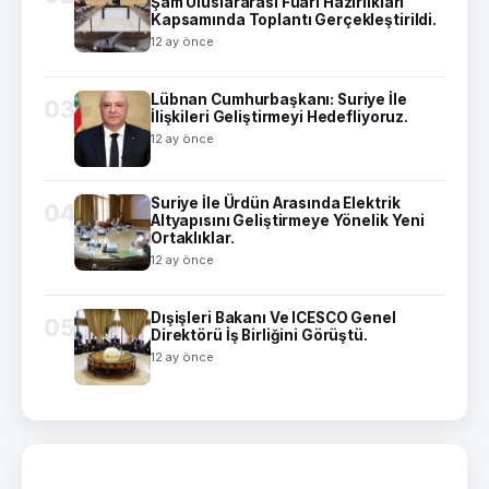
Şam Uluslararası Fuarı Hazırlıkları
Kapsamında Toplantı Gerçekleştirildi.
12 ay önce
Lübnan Cumhurbaşkanı: Suriye İle
03
İlişkileri Geliştirmeyi Hedefliyoruz.
12 ay önce
Suriye İle Ürdün Arasında Elektrik
04
Altyapısını Geliştirmeye Yönelik Yeni
Ortaklıklar.
12 ay önce
Dışişleri Bakanı Ve ICESCO Genel
05
Direktörü İş Birliğini Görüştü.
12 ay önce