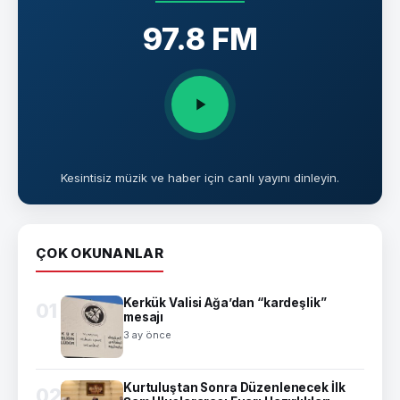
97.8 FM
Kesintisiz müzik ve haber için canlı yayını dinleyin.
ÇOK OKUNANLAR
Kerkük Valisi Ağa’dan “kardeşlik”
01
mesajı
3 ay önce
Kurtuluştan Sonra Düzenlenecek İlk
02