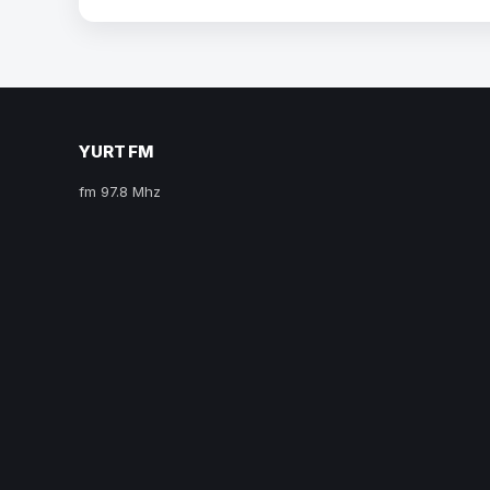
YURT FM
fm 97.8 Mhz