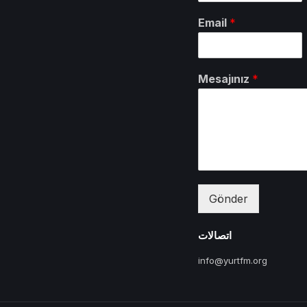
Email
*
Mesajınız
*
Gönder
اتصالات
info@yurtfm.org