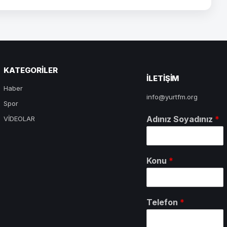
KATEGORILER
ILETIŞIM
Haber
info@yurtfm.org
Spor
Adınız Soyadınız
*
VİDEOLAR
Konu
*
Telefon
*