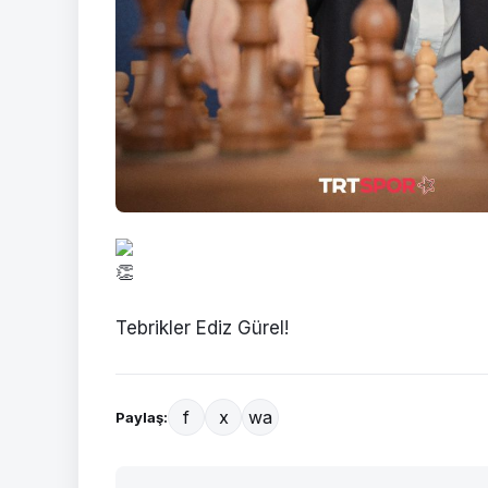
Tebrikler Ediz Gürel!
f
x
wa
Paylaş: