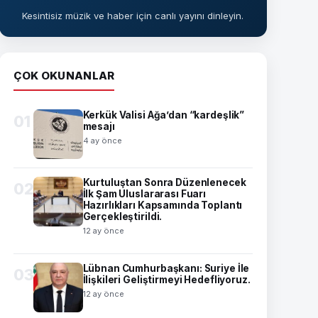
Kesintisiz müzik ve haber için canlı yayını dinleyin.
ÇOK OKUNANLAR
Kerkük Valisi Ağa’dan “kardeşlik”
01
mesajı
4 ay önce
Kurtuluştan Sonra Düzenlenecek
02
İlk Şam Uluslararası Fuarı
Hazırlıkları Kapsamında Toplantı
Gerçekleştirildi.
12 ay önce
Lübnan Cumhurbaşkanı: Suriye İle
03
İlişkileri Geliştirmeyi Hedefliyoruz.
12 ay önce