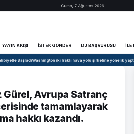
Cuma, 7 Ağustos 2026
YAYIN AKIŞI
İSTEK GÖNDER
DJ BAŞVURUSU
İLE
iyetle Başladı
Washington iki Iraklı hava yolu şirketine yönelik yaptırı
iz Gürel, Avrupa Satranç
içerisinde tamamlayarak
lma hakkı kazandı.