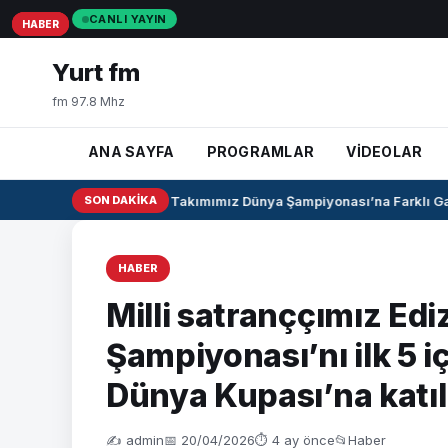
CANLI YAYIN
HABER
HABER
HABER
Yurt fm
fm 97.8 Mhz
ANA SAYFA
PROGRAMLAR
VİDEOLAR
U17 Kız Milli Takımımız Dünya Şampiyonası’na Farklı Galib
SON DAKIKA
HABER
Milli satranççımız Ed
Şampiyonası’nı ilk 5 
Dünya Kupası’na katı
✍️ admin
📅 20/04/2026
⏱ 4 ay önce
📂
Haber