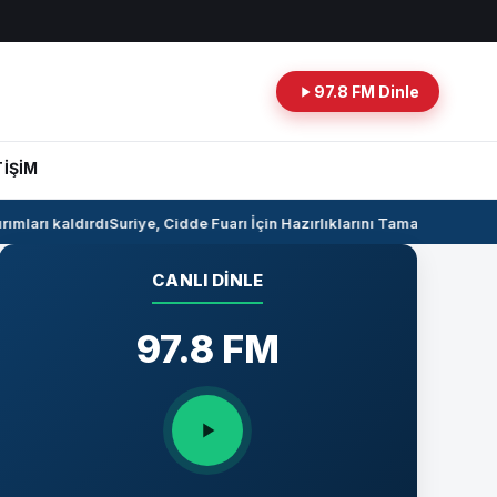
97.8 FM Dinle
TİŞİM
mları kaldırdı
Suriye, Cidde Fuarı İçin Hazırlıklarını Tamamlıyor
Suriye
CANLI DINLE
97.8 FM