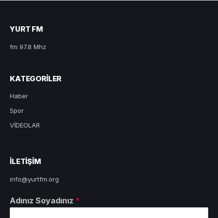
YURT FM
fm 97.8 Mhz
KATEGORILER
Haber
Spor
VİDEOLAR
ILETIŞIM
info@yurtfm.org
Adınız Soyadınız
*