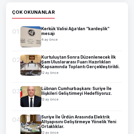
ÇOK OKUNANLAR
Kerkük Valisi Ağa’dan “kardeşlik”
01
mesajı
4 ay önce
Kurtuluştan Sonra Düzenlenecek İlk
02
Şam Uluslararası Fuarı Hazırlıkları
Kapsamında Toplantı Gerçekleştirildi.
12 ay önce
Lübnan Cumhurbaşkanı: Suriye İle
03
İlişkileri Geliştirmeyi Hedefliyoruz.
12 ay önce
Suriye İle Ürdün Arasında Elektrik
04
Altyapısını Geliştirmeye Yönelik Yeni
Ortaklıklar.
12 ay önce