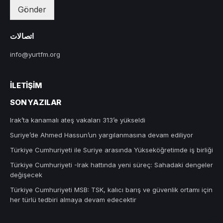
Gönder
اتصالات
info@yurtfm.org
İLETIŞIM
SON YAZILAR
Irak’ta kanamalı ateş vakaları 313’e yükseldi
Suriye’de Ahmed Hassun’un yargılanmasına devam ediliyor
Türkiye Cumhuriyeti ile Suriye arasında Yükseköğretimde iş birliği
Türkiye Cumhuriyeti -Irak hattında yeni süreç: Sahadaki dengeler
değişecek
Türkiye Cumhuriyeti MSB: TSK, kalıcı barış ve güvenlik ortamı için
her türlü tedbiri almaya devam edecektir