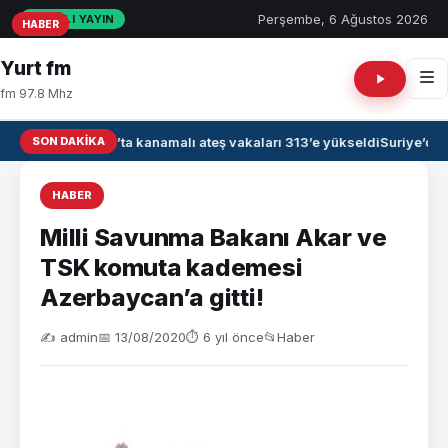
Perşembe, 6 Ağustos 2026
CANLI YAYIN
HABER
HABER
HABER
Yurt fm
fm 97.8 Mhz
SON DAKIKA
Irak’ta kanamalı ateş vakaları 313’e yükseldi
Suriye’de 
HABER
Milli Savunma Bakanı Akar ve
TSK komuta kademesi
Azerbaycan’a gitti!
✍️ admin
📅 13/08/2020
⏱ 6 yıl önce
📂
Haber