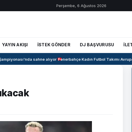
Perşembe, 6 Ağustos 2026
YAYIN AKIŞI
İSTEK GÖNDER
DJ BAŞVURUSU
İLE
mpiyonası’nda sahne alıyor
Fenerbahçe Kadın Futbol Takımı Avrupa’ya
çıkacak