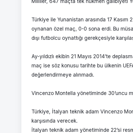
Milliler, 647 maçta tek hükmen galibiyeti Y
Türkiye ile Yunanistan arasında 17 Kasım 2
oynanan özel maç, 0-0 sona erdi. Bu müsa
dışı futbolcu oynattığı gerekçesiyle karşıla
Ay-yıldızlı ekibin 21 Mayıs 2014’te deplas
maç ise söz konusu tarihte bu ülkenin UEF
değerlendirmeye alınmadı.
Vincenzo Montella yönetiminde 30’uncu maç​​​​
Türkiye, İtalyan teknik adam Vincenzo Mon
karşısında verecek.
İtalyan teknik adam yönetiminde 22’si resmi,