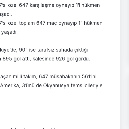
287’si özel 647 karşılaşma oynayıp 1’i hükmen
aşadı.
287’si özel toplam 647 maç oynayıp 1’i hükmen
 yaşadı.
kiye’de, 90’ı ise tarafsız sahada çıktığı
895 gol attı, kalesinde 926 gol gördü.
ılaşan milli takım, 647 müsabakanın 561’ini
 Amerika, 3’ünü de Okyanusya temsilcileriyle