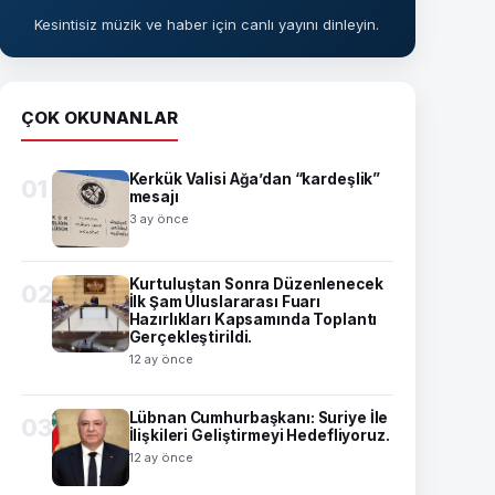
Kesintisiz müzik ve haber için canlı yayını dinleyin.
ÇOK OKUNANLAR
Kerkük Valisi Ağa’dan “kardeşlik”
01
mesajı
3 ay önce
Kurtuluştan Sonra Düzenlenecek
02
İlk Şam Uluslararası Fuarı
Hazırlıkları Kapsamında Toplantı
Gerçekleştirildi.
12 ay önce
Lübnan Cumhurbaşkanı: Suriye İle
03
İlişkileri Geliştirmeyi Hedefliyoruz.
12 ay önce