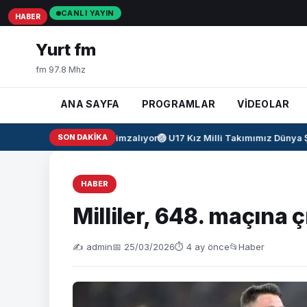
CANLI YAYIN
HABER
HABER
HABER
Yurt fm
fm 97.8 Mhz
ANA SAYFA
PROGRAMLAR
VİDEOLAR
Salah resmen imzalıyor
SON DAKIKA
🏐
U17 Kız Milli Takımımız Dünya Şa
HABER
Milliler, 648. maçına 
✍️ admin
📅 25/03/2026
⏱ 4 ay önce
📂
Haber