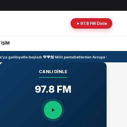
97.8 FM Dinle
TİŞİM
 galibiyetle başladı 💛💙
🎽
Milli pentatletlerden Avrupa Şampiyonası
CANLI DINLE
97.8 FM