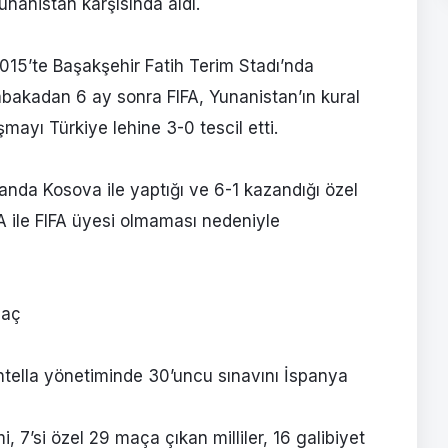
unanistan karşısında aldı.
015’te Başakşehir Fatih Terim Stadı’nda
bakadan 6 ay sonra FIFA, Yunanistan’ın kural
şmayı Türkiye lehine 3-0 tescil etti.
manda Kosova ile yaptığı ve 6-1 kazandığı özel
A ile FIFA üyesi olmaması nedeniyle
​​​
tella yönetiminde 30’uncu sınavını İspanya
 7’si özel 29 maça çıkan milliler, 16 galibiyet