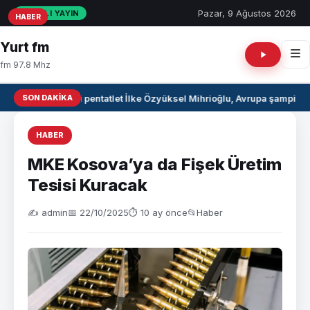
Pazar, 9 Ağustos 2026
CANLI YAYIN
HABER
HABER
HABER
Yurt fm
fm 97.8 Mhz
SON DAKIKA
Milli pentatlet İlke Özyüksel Mihrioğlu, Avrupa şampiyo
HABER
MKE Kosova’ya da Fişek Üretim
Tesisi Kuracak
✍️ admin
📅 22/10/2025
⏱ 10 ay önce
📂
Haber