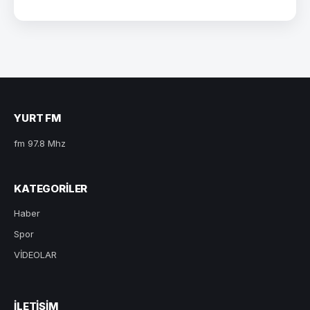
YURT FM
fm 97.8 Mhz
KATEGORILER
Haber
Spor
VİDEOLAR
ILETIŞIM