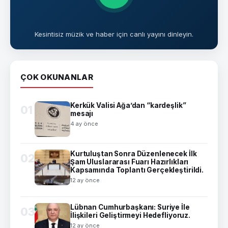
Kesintisiz müzik ve haber için canlı yayını dinleyin.
ÇOK OKUNANLAR
Kerkük Valisi Ağa’dan “kardeşlik”
01
mesajı
4 ay önce
Kurtuluştan Sonra Düzenlenecek İlk
02
Şam Uluslararası Fuarı Hazırlıkları
Kapsamında Toplantı Gerçekleştirildi.
12 ay önce
Lübnan Cumhurbaşkanı: Suriye İle
03
İlişkileri Geliştirmeyi Hedefliyoruz.
12 ay önce