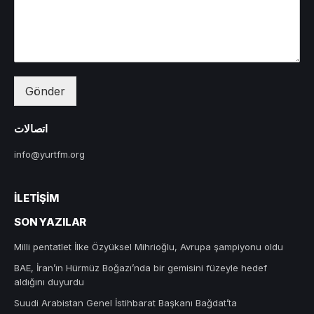
Gönder
اتصالات
info@yurtfm.org
İLETIŞIM
SON YAZILAR
Milli pentatlet İlke Özyüksel Mihrioğlu, Avrupa şampiyonu oldu
BAE, İran’ın Hürmüz Boğazı’nda bir gemisini füzeyle hedef
aldığını duyurdu
Suudi Arabistan Genel İstihbarat Başkanı Bağdat’ta