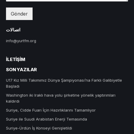
Gönder
اتصالات
info@yurtfm.org
İLETIŞIM
SON YAZILAR
U17 Kız Milli Takımımız Dünya Şampiyonası’na Farklı Galibiyetle
Başladı
Washington iki Iraklı hava yolu şirketine yönelik yaptırımları
kaldırdı
Suriye, Cidde Fuarı İçin Hazırlıklarını Tamamlıyor
Suriye ile Suudi Arabistan Enerji Temasında
Suriye-Ürdün İş Konseyi Genişletildi