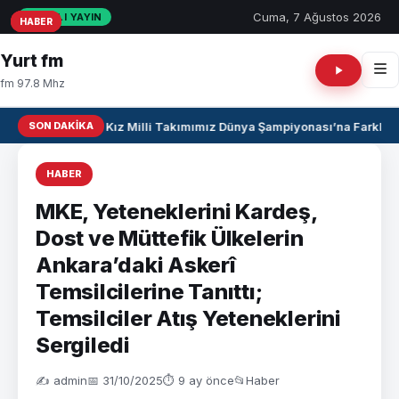
Cuma, 7 Ağustos 2026
CANLI YAYIN
HABER
HABER
HABER
Yurt fm
fm 97.8 Mhz
SON DAKIKA
U17 Kız Milli Takımımız Dünya Şampiyonası’na Farklı Ga
HABER
MKE, Yeteneklerini Kardeş,
Dost ve Müttefik Ülkelerin
Ankara’daki Askerî
Temsilcilerine Tanıttı;
Temsilciler Atış Yeteneklerini
Sergiledi
✍️ admin
📅 31/10/2025
⏱ 9 ay önce
📂
Haber