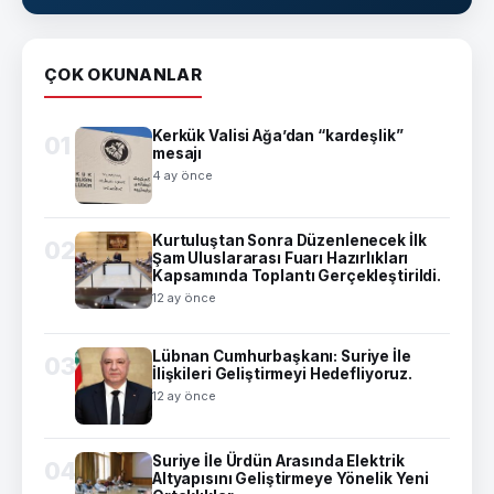
ÇOK OKUNANLAR
Kerkük Valisi Ağa’dan “kardeşlik”
01
mesajı
4 ay önce
Kurtuluştan Sonra Düzenlenecek İlk
02
Şam Uluslararası Fuarı Hazırlıkları
Kapsamında Toplantı Gerçekleştirildi.
12 ay önce
Lübnan Cumhurbaşkanı: Suriye İle
03
İlişkileri Geliştirmeyi Hedefliyoruz.
12 ay önce
Suriye İle Ürdün Arasında Elektrik
04
Altyapısını Geliştirmeye Yönelik Yeni