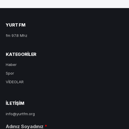
YURT FM
fm 97.8 Mhz
KATEGORILER
Haber
Spor
VİDEOLAR
ILETIŞIM
info@yurtfm.org
Adınız Soyadınız
*