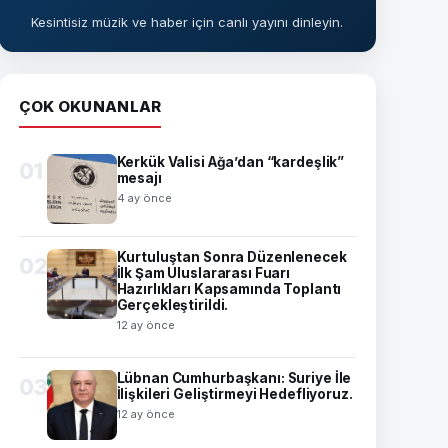
Kesintisiz müzik ve haber için canlı yayını dinleyin.
ÇOK OKUNANLAR
Kerkük Valisi Ağa’dan “kardeşlik”
01
mesajı
4 ay önce
Kurtuluştan Sonra Düzenlenecek
02
İlk Şam Uluslararası Fuarı
Hazırlıkları Kapsamında Toplantı
Gerçekleştirildi.
12 ay önce
Lübnan Cumhurbaşkanı: Suriye İle
03
İlişkileri Geliştirmeyi Hedefliyoruz.
12 ay önce