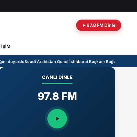
97.8 FM Dinle
TİŞİM
nı duyurdu
Suudi Arabistan Genel İstihbarat Başkanı Bağdat’ta
Kerkük-Ce
CANLI DINLE
97.8 FM