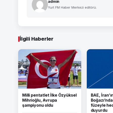
admin
Yurt FM Haber Merkezi editörü.
İlgili Haberler
Milli pentatlet İlke Özyüksel
BAE, İran’
Mihrioğlu, Avrupa
Boğazı’nda 
şampiyonu oldu
füzeyle hed
duyurdu