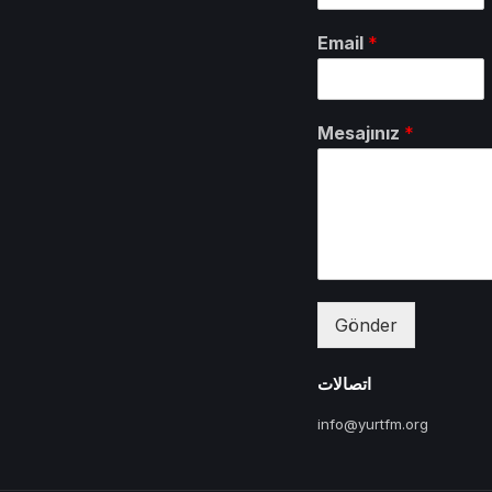
Email
*
Mesajınız
*
Gönder
اتصالات
info@yurtfm.org