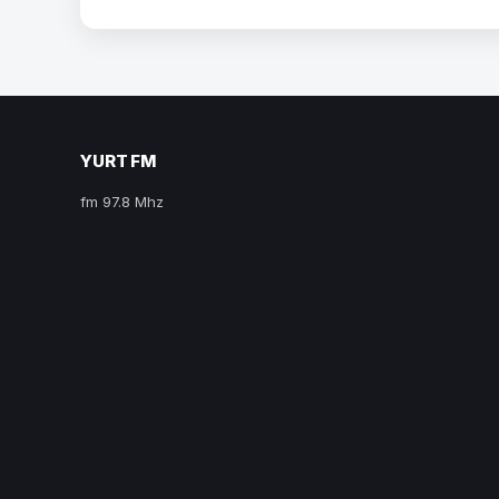
YURT FM
fm 97.8 Mhz