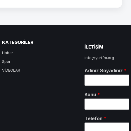
KATEGORILER
ILETIŞIM
Haber
info@yurtfm.org
Spor
Adınız Soyadınız
*
VİDEOLAR
Konu
*
Telefon
*