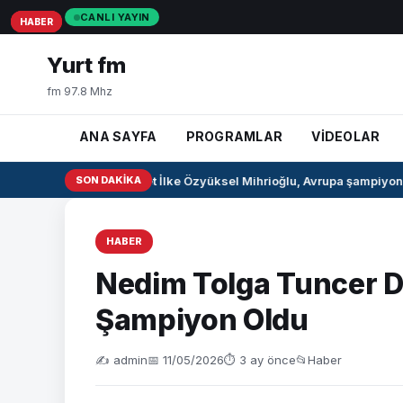
CANLI YAYIN
HABER
HABER
HABER
Yurt fm
fm 97.8 Mhz
ANA SAYFA
PROGRAMLAR
VİDEOLAR
Milli pentatlet İlke Özyüksel Mihrioğlu, Avrupa şampiyonu 
SON DAKIKA
HABER
Nedim Tolga Tuncer D
Şampiyon Oldu
✍️ admin
📅 11/05/2026
⏱ 3 ay önce
📂
Haber