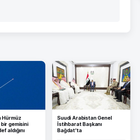
ın Hürmüz
Suudi Arabistan Genel
bir gemisini
İstihbarat Başkanı
ef aldığını
Bağdat’ta