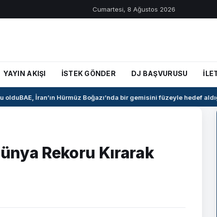
Cumartesi, 8 Ağustos 2026
YAYIN AKIŞI
İSTEK GÖNDER
DJ BAŞVURUSU
İLE
oldu
BAE, İran’ın Hürmüz Boğazı’nda bir gemisini füzeyle hedef aldığı
ünya Rekoru Kırarak