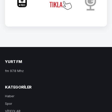
YURT FM
fm 97.8 Mhz
KATEGORILER
Haber
Spor
VİDEOLAR