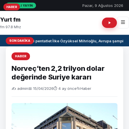
Pazar, 9 Ağustos 2026
CANLI YAYIN
HABER
HABER
HABER
Yurt fm
fm 97.8 Mhz
SON DAKIKA
Milli pentatlet İlke Özyüksel Mihrioğlu, Avrupa şampiyo
HABER
Norveç’ten 2,2 trilyon dolar
değerinde Suriye kararı
✍️ admin
📅 15/04/2026
⏱ 4 ay önce
📂
Haber