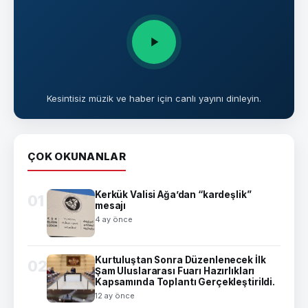
Kesintisiz müzik ve haber için canlı yayını dinleyin.
ÇOK OKUNANLAR
Kerkük Valisi Ağa’dan “kardeşlik”
01
mesajı
4 ay önce
Kurtuluştan Sonra Düzenlenecek İlk
02
Şam Uluslararası Fuarı Hazırlıkları
Kapsamında Toplantı Gerçekleştirildi.
12 ay önce