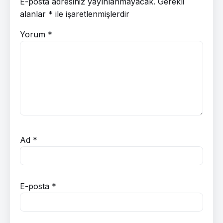
E-posta adresiniz yayınlanmayacak.
Gerekli
alanlar
*
ile işaretlenmişlerdir
Yorum
*
Ad
*
E-posta
*