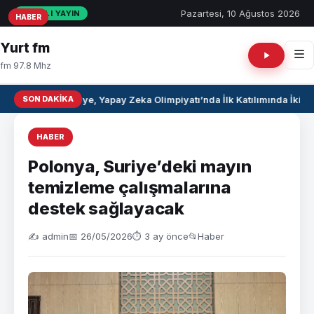
Pazartesi, 10 Ağustos 2026
CANLI YAYIN
HABER
HABER
HABER
Yurt fm
fm 97.8 Mhz
SON DAKIKA
Suriye, Yapay Zeka Olimpiyatı’nda İlk Katılımında İki 
HABER
Polonya, Suriye’deki mayın
temizleme çalışmalarına
destek sağlayacak
✍️ admin
📅 26/05/2026
⏱ 3 ay önce
📂
Haber