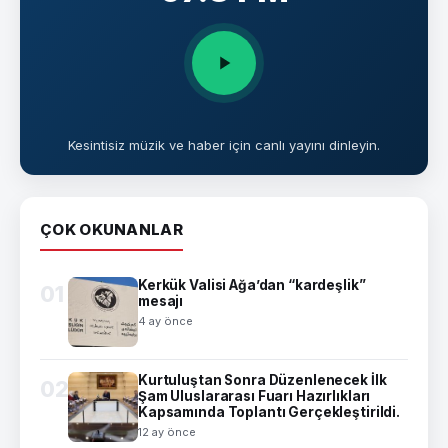
Kesintisiz müzik ve haber için canlı yayını dinleyin.
ÇOK OKUNANLAR
Kerkük Valisi Ağa’dan “kardeşlik”
01
mesajı
4 ay önce
Kurtuluştan Sonra Düzenlenecek İlk
02
Şam Uluslararası Fuarı Hazırlıkları
Kapsamında Toplantı Gerçekleştirildi.
12 ay önce