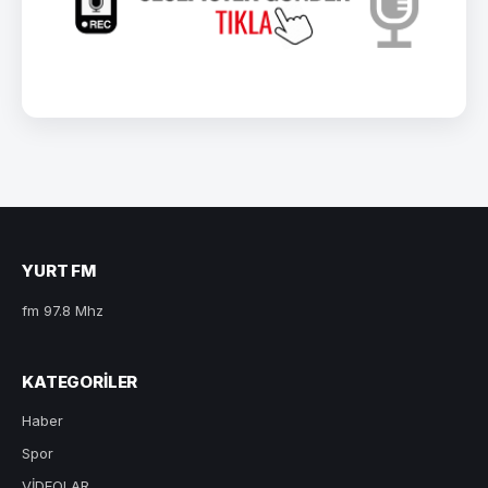
YURT FM
fm 97.8 Mhz
KATEGORILER
Haber
Spor
VİDEOLAR