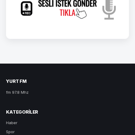
YURT FM
fm 97.8 Mhz
KATEGORILER
Haber
Spor