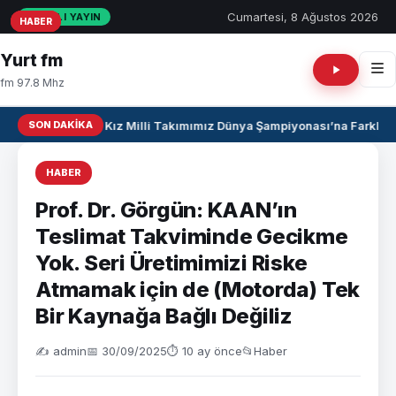
Cumartesi, 8 Ağustos 2026
CANLI YAYIN
HABER
HABER
HABER
Yurt fm
fm 97.8 Mhz
SON DAKIKA
U17 Kız Milli Takımımız Dünya Şampiyonası’na Farklı Ga
HABER
Prof. Dr. Görgün: KAAN’ın
Teslimat Takviminde Gecikme
Yok. Seri Üretimimizi Riske
Atmamak için de (Motorda) Tek
Bir Kaynağa Bağlı Değiliz
✍️ admin
📅 30/09/2025
⏱ 10 ay önce
📂
Haber