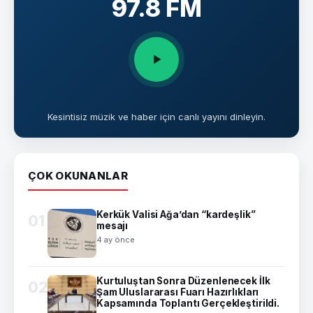
97.8 FM
Kesintisiz müzik ve haber için canlı yayını dinleyin.
ÇOK OKUNANLAR
Kerkük Valisi Ağa’dan “kardeşlik”
01
mesajı
4 ay önce
Kurtuluştan Sonra Düzenlenecek İlk
02
Şam Uluslararası Fuarı Hazırlıkları
Kapsamında Toplantı Gerçekleştirildi.