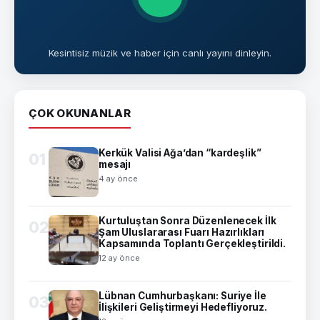
Kesintisiz müzik ve haber için canlı yayını dinleyin.
ÇOK OKUNANLAR
Kerkük Valisi Ağa’dan “kardeşlik”
01
mesajı
4 ay önce
Kurtuluştan Sonra Düzenlenecek İlk
02
Şam Uluslararası Fuarı Hazırlıkları
Kapsamında Toplantı Gerçekleştirildi.
12 ay önce
Lübnan Cumhurbaşkanı: Suriye İle
03
İlişkileri Geliştirmeyi Hedefliyoruz.