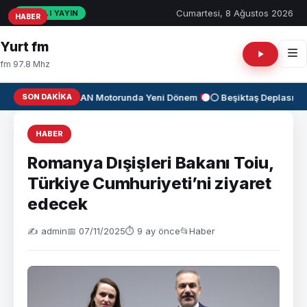
Cumartesi, 8 Ağustos 2026
CANLI YAYIN
HABER
HABER
HABER
Yurt fm
fm 97.8 Mhz
SON DAKIKA
✈️
KAAN Motorunda Yeni Dönem
⚫⚪ Beşiktaş Deplasman
HABER
Romanya Dışişleri Bakanı Toiu,
Türkiye Cumhuriyeti’ni ziyaret
edecek
✍️ admin
📅 07/11/2025
⏱ 9 ay önce
📂
Haber