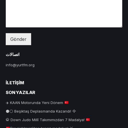
Gönder
اتصالات
info@yurtfm.org
İLETIŞIM
SON YAZILAR
✈️
KAAN Motorunda Yeni Dönem
⚫⚪ Beşiktaş Deplasmanda Kazandı! 🦅
🥋
Down Judo Millî Takımımızdan 7 Madalya!