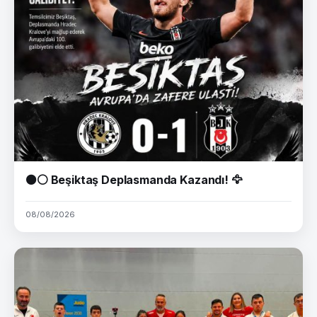
⚫⚪ Beşiktaş Deplasmanda Kazandı! 🦅
08/08/2026